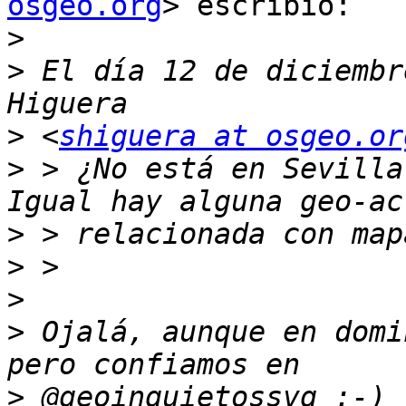
osgeo.org
> escribió:

>
>
 El día 12 de diciembr
>
 <
shiguera at osgeo.or
>
 > ¿No está en Sevilla
>
>
>
>
 Ojalá, aunque en domi
>