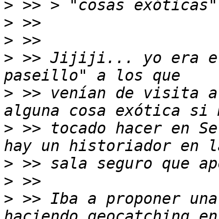
>
>
>
>
 >> Jijiji... yo era e
>
 >> venían de visita a
>
 >> tocado hacer en Se
>
>
>
 >> Iba a proponer una