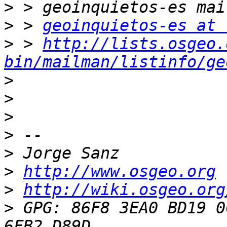
>
>
 > 
geoinquietos-es at 
>
 > 
http://lists.osgeo.
bin/mailman/listinfo/ge
>
>
>
>
>
>
http://www.osgeo.org
>
http://wiki.osgeo.org
>
 GPG: 86F8 3EA0 BD19 0