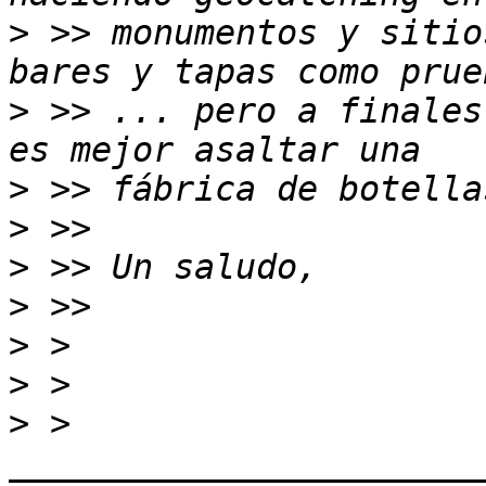
>
 >> monumentos y sitio
>
 >> ... pero a finales
>
>
>
>
>
>
>
 > 