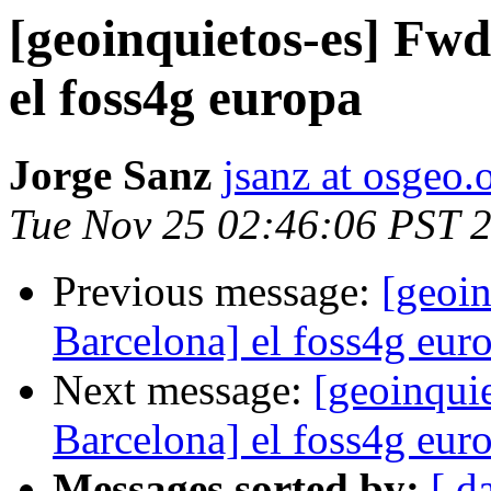
[geoinquietos-es] Fwd
el foss4g europa
Jorge Sanz
jsanz at osgeo.
Tue Nov 25 02:46:06 PST 
Previous message:
[geoin
Barcelona] el foss4g eur
Next message:
[geoinqui
Barcelona] el foss4g eur
Messages sorted by:
[ d