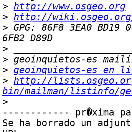
>
http://www.osgeo.org
>
http://wiki.osgeo.org
>
 GPG: 86F8 3EA0 BD19 0
>
>
>
geoinquietos-es en li
>
http://lists.osgeo.or
bin/mailman/listinfo/ge
>
------------ pr�xima pa
Se ha borrado un adjunt