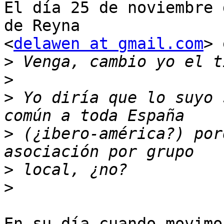
El día 25 de noviembre 
de Reyna

<
delawen at gmail.com
> 
>
>
>
 Yo diría que lo suyo 
>
 (¿ibero-américa?) por
>
>
En su día cuando movimo