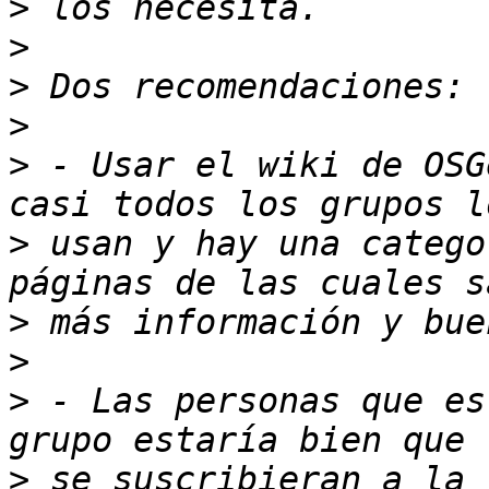
>
>
>
>
>
 - Usar el wiki de OSG
>
 usan y hay una catego
>
>
>
 - Las personas que es
>
 se suscribieran a la 