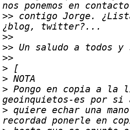
>>
 contigo Jorge. ¿List
>>
>>
>>
>
>
>
 Pongo en copia a la l
>
 quiere echar una mano