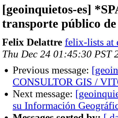
[geoinquietos-es] *
transporte público d
Felix Delattre
felix-lists at
Thu Dec 24 01:45:30 PST 
Previous message:
[geoi
CONSULTOR GIS / VI
Next message:
[geoinqui
su Información Geográfic
Messages sorted by:
[ d