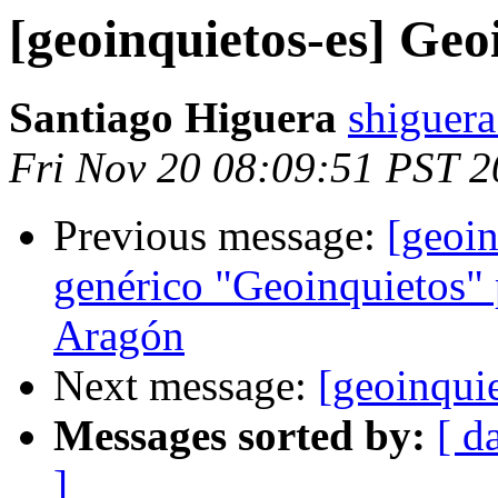
[geoinquietos-es] Geo
Santiago Higuera
shiguera
Fri Nov 20 08:09:51 PST 
Previous message:
[geoi
genérico "Geoinquietos" 
Aragón
Next message:
[geoinqui
Messages sorted by:
[ d
]