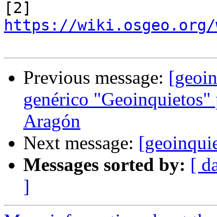

[2] 
https://wiki.osgeo.org/
Previous message:
[geoi
genérico "Geoinquietos" 
Aragón
Next message:
[geoinqui
Messages sorted by:
[ d
]