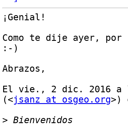
¡Genial!

Como te dije ayer, por 
:-)

Abrazos,

El vie., 2 dic. 2016 a 
(<
jsanz at osgeo.org
>) 
>