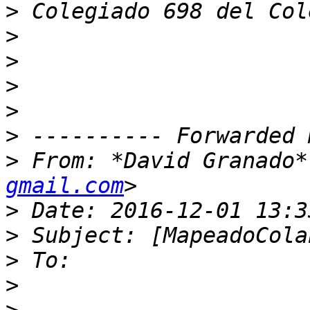
>
>
>
>
>
>
>
 From: *David Granado*
gmail.com
>
>
>
>