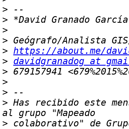
>
>
>
>
>
https://about.me/davi
>
davidgranadog at gmai
>
>
>
>
 Has recibido este men
>