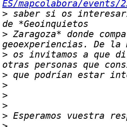
ES/mapcolabora/events/2
>
 saber si os interesar
>
 Zaragoza* donde compa
>
 os invitamos a que di
>
>
>
>
>
>