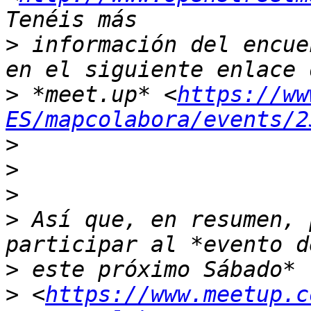
>
 información del encue
>
 *meet.up* <
https://ww
ES/mapcolabora/events/2
>
>
>
>
 Así que, en resumen, 
>
>
 <
https://www.meetup.c