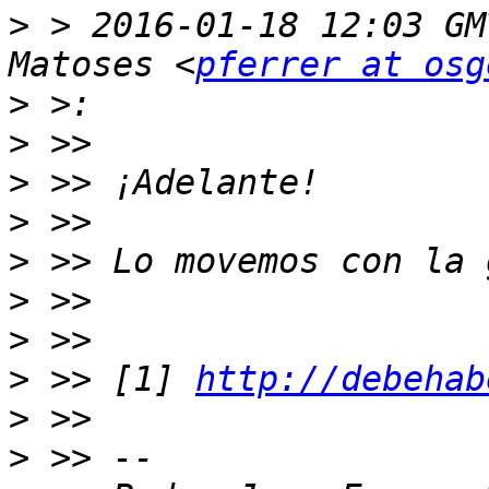
>
 > 2016-01-18 12:03 GM
Matoses <
pferrer at osg
>
>
>
>
>
>
>
>
 >> [1] 
http://debehab
>
>