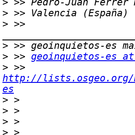
>
>
>
 >> 
>
>
 >> 
geoinquietos-es at
>
 >> 
http://lists.osgeo.org/
es
>
>
>
>
 > 