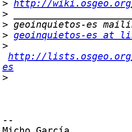
>
http://wiki.osgeo.org
>
>
>
geoinquietos-es at li
>
http://lists.osgeo.org
es
>
-- 

Micho García
