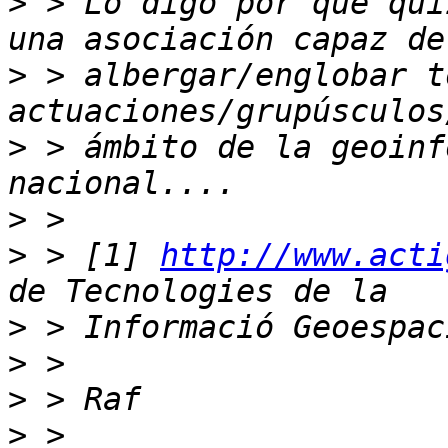
>
 > Lo digo por que qui
>
 > albergar/englobar t
>
 > ámbito de la geoinf
>
>
 > [1] 
http://www.acti
>
>
>
>