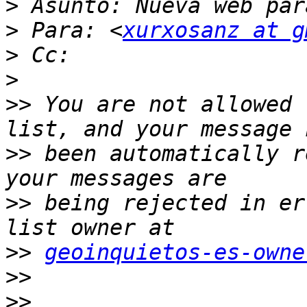
>
>
 Para: <
xurxosanz at g
>
>
>>
 You are not allowed 
>>
 been automatically r
>>
 being rejected in er
>>
geoinquietos-es-owne
>>
>>