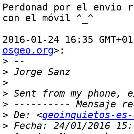
Perdonad por el envío r
con el móvil ^_^

2016-01-24 16:35 GMT+01
osgeo.org
>:

>
>
>
>
>
>
 De: <
geoinquietos-es-
>