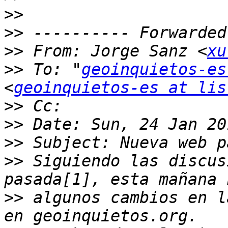
>>
>>
>>
 From: Jorge Sanz <
xu
>>
 To: "
geoinquietos-es
<
geoinquietos-es at lis
>>
>>
>>
>>
 Siguiendo las discus
>>
 algunos cambios en l