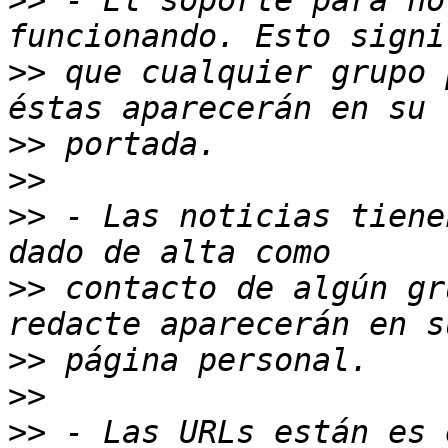
>>
 - El soporte para no
>>
 que cualquier grupo 
>>
>>
>>
 - Las noticias tiene
>>
 contacto de algún gr
>>
>>
>>