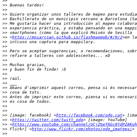
>>
>>
>>
>>
>>
>>
>>
>>
>>
 <
https://moiarcsan.github.io/flashmapmob/#/0/2
>>
>>
>>
>>
>>
>>
>>
>>
>>
>>
>>
>>
>>
>>
>>
>>
>>
 [image: facebook] <
http://facebook.com/odg.cat
>>
 <
https://twitter.com/twitt_odg
>>
 <
https://www.youtube.com/channel/UCjZGeT6Gc8YdPZAKuh
>>
 Flickr] <
http://www.flickr.com/photos/odg_imatges/
>>