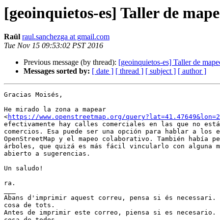
[geoinquietos-es] Taller de map
Raül
raul.sanchezga at gmail.com
Tue Nov 15 09:53:02 PST 2016
Previous message (by thread):
[geoinquietos-es] Taller de mape
Messages sorted by:
[ date ]
[ thread ]
[ subject ]
[ author ]
Gracias Moisés,

He mirado la zona a mapear

<
https://www.openstreetmap.org/query?lat=41.47649&lon=2
efectivamente hay calles comerciales en las que no está
comercios. Esa puede ser una opción para hablar a los e
OpenStreetMap y el mapeo colaborativo. También había pe
árboles, que quizá es más fácil vincularlo con alguna m
abierto a sugerencias.

Un saludo!

ra.

___

Abans d'imprimir aquest correu, pensa si és necessari. 
cosa de tots.

Antes de imprimir este correo, piensa si es necesario. 
cosa de todos.
