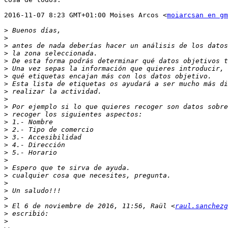
2016-11-07 8:23 GMT+01:00 Moises Arcos <
moiarcsan en g
>
>
>
>
>
>
>
>
>
>
>
>
>
>
>
>
>
>
>
>
>
>
>
>
 El 6 de noviembre de 2016, 11:56, Raül <
raul.sanchezg
>
>