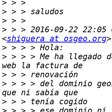
>
>
>
>
 > > 2016-09-22 22:05 
<
shiguera at osgeo.org
>
>
 > > > Me ha llegado d
>
>
 > > > del dominio geo
>
>
 > > > ese dominio ni 