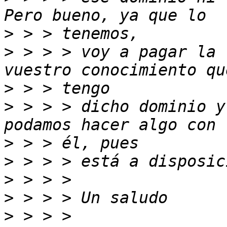
>
>
 > > > voy a pagar la 
>
>
 > > > dicho dominio y
>
>
>
>
>