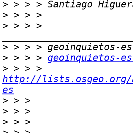
>
>
>
 > > > 
>
>
 > > > 
geoinquietos-es
>
 > > > 
http://lists.osgeo.org/
es
>
>
>
>