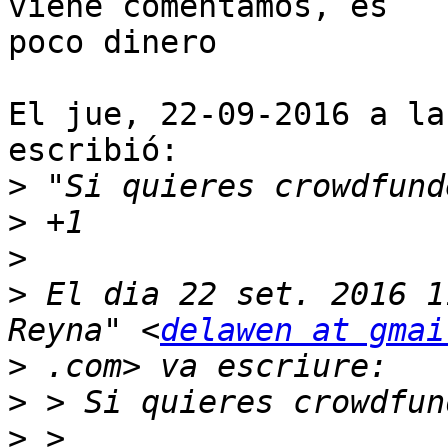
viene comentamos, es

poco dinero

El jue, 22-09-2016 a la
escribió:

>
>
>
>
 El dia 22 set. 2016 1
Reyna" <
delawen at gmai
>
>
>