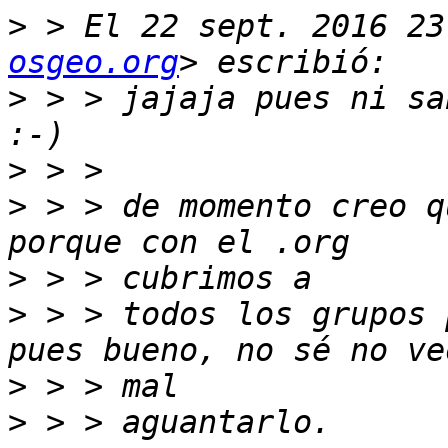
>
 > El 22 sept. 2016 23
osgeo.org
>
 > > jajaja pues ni sa
>
>
 > > de momento creo q
>
>
 > > todos los grupos 
>
>