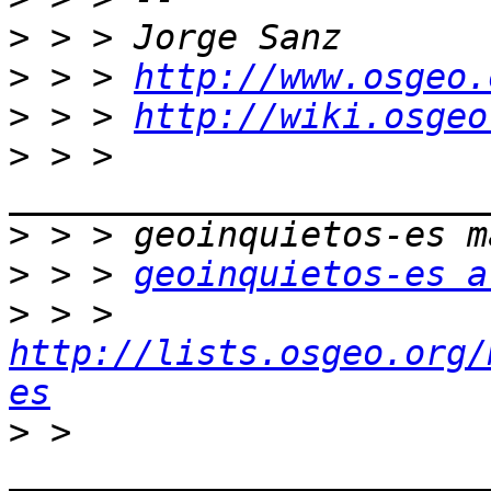
>
>
 > > 
http://www.osgeo.
>
 > > 
http://wiki.osgeo
>
 > > 
>
>
 > > 
geoinquietos-es a
>
 > > 
http://lists.osgeo.org/
es
>
 > 