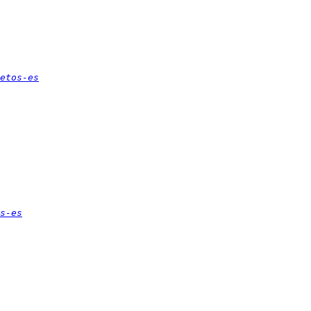
etos-es
s-es