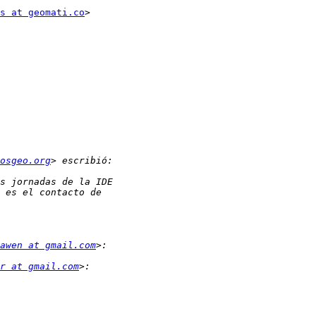
s at geomati.co
>

osgeo.org
awen at gmail.com
r at gmail.com