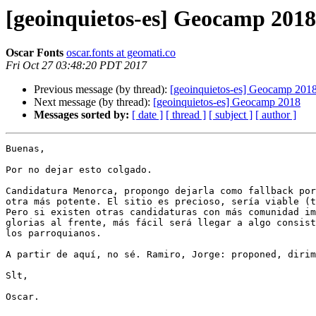
[geoinquietos-es] Geocamp 2018
Oscar Fonts
oscar.fonts at geomati.co
Fri Oct 27 03:48:20 PDT 2017
Previous message (by thread):
[geoinquietos-es] Geocamp 201
Next message (by thread):
[geoinquietos-es] Geocamp 2018
Messages sorted by:
[ date ]
[ thread ]
[ subject ]
[ author ]
Buenas,

Por no dejar esto colgado.

Candidatura Menorca, propongo dejarla como fallback por
otra más potente. El sitio es precioso, sería viable (t
Pero si existen otras candidaturas con más comunidad im
glorias al frente, más fácil será llegar a algo consist
los parroquianos.

A partir de aquí, no sé. Ramiro, Jorge: proponed, dirim
Slt,

Oscar.
