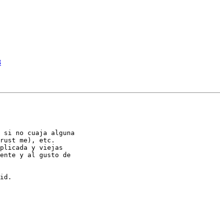
8
 si no cuaja alguna

rust me), etc.

plicada y viejas

ente y al gusto de

id.
