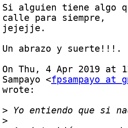
Si alguien tiene algo q
calle para siempre,

jejejje.

Un abrazo y suerte!!!.

On Thu, 4 Apr 2019 at 1
Sampayo <
fpsampayo at g
wrote:

>
>