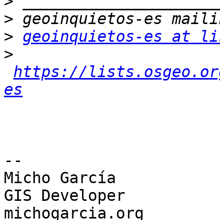
>
>
>
geoinquietos-es at li
>
https://lists.osgeo.or
es
-- 

Micho García

GIS Developer

michogarcia.org
