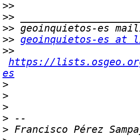
>>
>>
>>
>>
geoinquietos-es at l
>>
https://lists.osgeo.or
es
>
>
>
>
>