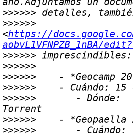
>>>>>>
>>>>>>
<
https://docs.google.co
aobvL1VFNPZB_1nBA/edit?
>>>>>>
>>>>>>
>>>>>>
>>>>>>
>>>>>>
       - Dónde:  
>>>>>>
>>>>>>