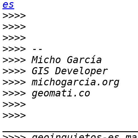
es
>>>>
>>>>
>>>>
>>>>
>>>>
>>>>
>>>>
>>>>
>>>>
>>>>
>>>>