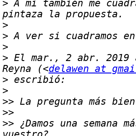
>
 A mi también me cuadr
>
>
>
>
 El mar., 2 abr. 2019 
Reyna (<
delawen at gmai
>
>
>>
>>
>>
 ¿Damos una semana má