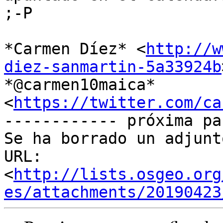
;-P

*Carmen Díez* <
http://w
diez-sanmartin-5a33924b
*@carmen10maica* 
<
https://twitter.com/ca
------------ próxima pa
Se ha borrado un adjunt
URL: 
<
http://lists.osgeo.org
es/attachments/20190423