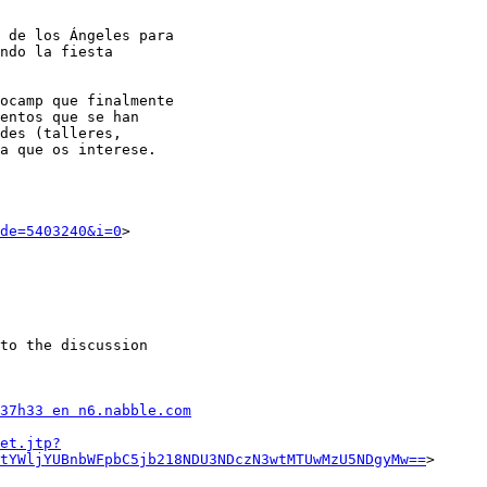
 de los Ángeles para

ndo la fiesta

ocamp que finalmente

entos que se han

des (talleres,

a que os interese.

de=5403240&i=0
to the discussion

37h33 en n6.nabble.com
et.jtp?
tYWljYUBnbWFpbC5jb218NDU3NDczN3wtMTUwMzU5NDgyMw==
>
