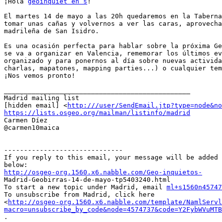
¡Hola 
geoinquiet en s
!

El martes 14 de mayo a las 20h quedaremos en la Taberna
tomar unas cañas y volvernos a ver las caras, aprovecha
madrileña de San Isidro.

Es una ocasión perfecta para hablar sobre la próxima Ge
se va a organizar en Valencia, rememorar los últimos ev
organizado y para ponernos al día sobre nuevas activida
charlas, mapatones, mapping parties...) o cualquier tem
¡Nos vemos pronto!

_______________________________________________

Madrid mailing list

[hidden email] <
http:///user/SendEmail.jtp?type=node&no
https://lists.osgeo.org/mailman/listinfo/madrid

Carmen Díez

@carmen10maica

------------------------------

If you reply to this email, your message will be added 
http://osgeo-org.1560.x6.nabble.com/Geo-inquietos-

Madrid-Geobirras-14-de-mayo-tp5403240.html

To start a new topic under Madrid, email 
ml+s1560n45747
To unsubscribe from Madrid, click here

<
http://osgeo-org.1560.x6.nabble.com/template/NamlServl
macro=unsubscribe_by_code&node=4574737&code=Y2FybWVuMTB
.
