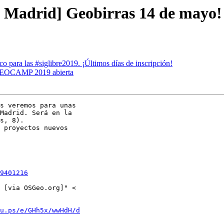
os Madrid] Geobirras 14 de mayo!
 para las #siglibre2019. ¡Últimos días de inscripción!
a GEOCAMP 2019 abierta
s veremos para unas

Madrid. Será en la

s, 8).

 proyectos nuevos

9401216
u.ps/e/GHh5x/wwHdH/d