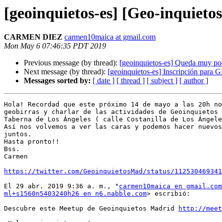
[geoinquietos-es] [Geo-inquiet
CARMEN DIEZ
carmen10maica at gmail.com
Mon May 6 07:46:35 PDT 2019
Previous message (by thread):
[geoinquietos-es] Queda muy poco
Next message (by thread):
[geoinquietos-es] Inscripción par
Messages sorted by:
[ date ]
[ thread ]
[ subject ]
[ author ]
Hola! Recordad que este próximo 14 de mayo a las 20h no
geobirras y charlar de las actividades de Geoinquietos 
Taberna de Los Ángeles ( calle Costanilla de Los Ángele
Así nos volvemos a ver las caras y podemos hacer nuevos
juntos.

Hasta pronto!!

Bss.

Carmen

https://twitter.com/GeoinquietosMad/status/112530469341
El 29 abr. 2019 9:36 a. m., "
carmen10maica en gmail.com
ml+s1560n5403240h26 en n6.nabble.com
> escribió:

Descubre este Meetup de Geoinquietos Madrid 
http://meet