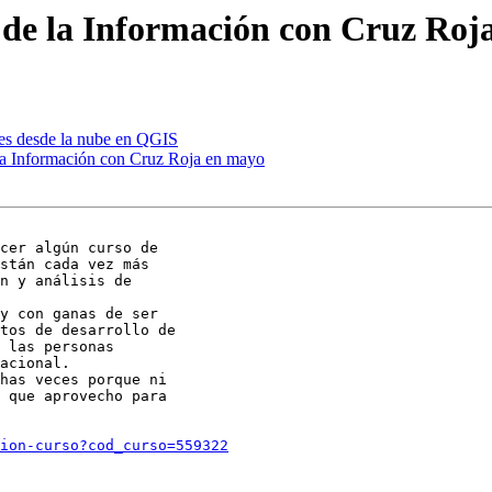
n de la Información con Cruz Roj
nes desde la nube en QGIS
 la Información con Cruz Roja en mayo
cer algún curso de

stán cada vez más

n y análisis de

y con ganas de ser

tos de desarrollo de

 las personas

acional.

has veces porque ni

 que aprovecho para

ion-curso?cod_curso=559322