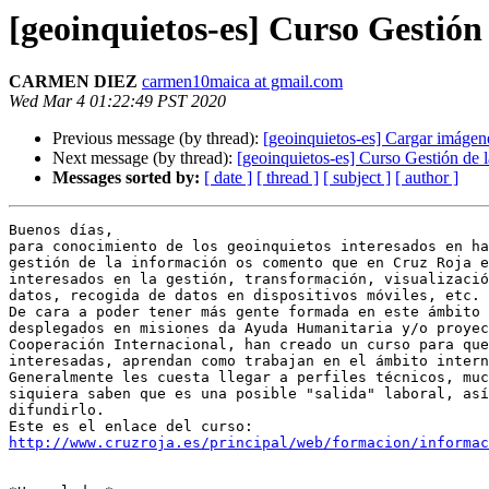
[geoinquietos-es] Curso Gestió
CARMEN DIEZ
carmen10maica at gmail.com
Wed Mar 4 01:22:49 PST 2020
Previous message (by thread):
[geoinquietos-es] Cargar imáge
Next message (by thread):
[geoinquietos-es] Curso Gestión de
Messages sorted by:
[ date ]
[ thread ]
[ subject ]
[ author ]
Buenos días,

para conocimiento de los geoinquietos interesados en ha
gestión de la información os comento que en Cruz Roja e
interesados en la gestión, transformación, visualizació
datos, recogida de datos en dispositivos móviles, etc.

De cara a poder tener más gente formada en este ámbito 
desplegados en misiones da Ayuda Humanitaria y/o proyec
Cooperación Internacional, han creado un curso para que
interesadas, aprendan como trabajan en el ámbito intern
Generalmente les cuesta llegar a perfiles técnicos, muc
siquiera saben que es una posible "salida" laboral, así
difundirlo.

http://www.cruzroja.es/principal/web/formacion/informac