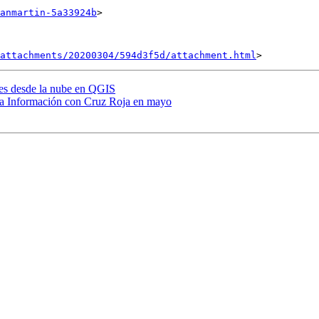
anmartin-5a33924b
>

attachments/20200304/594d3f5d/attachment.html
nes desde la nube en QGIS
 la Información con Cruz Roja en mayo