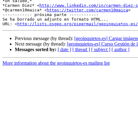
*Un saludo,*

*Carmen Díez* <
http://www.linkedin.com/in/carmen-diez-s
*@carmen10maica* <
https://twitter.com/carmen10maica
>

------------ próxima parte ------------

Se ha borrado un adjunto en formato HTML...

URL: <
http://lists.osgeo.org/pipermail/geoinquietos-es/
Previous message (by thread):
[geoinquietos-es] Cargar imáge
Next message (by thread):
[geoinquietos-es] Curso Gestión de
Messages sorted by:
[ date ]
[ thread ]
[ subject ]
[ author ]
More information about the geoinquietos-es mailing list