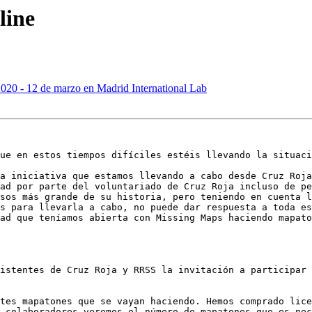
line
2020 - 12 de marzo en Madrid International Lab
ue en estos tiempos difíciles estéis llevando la situaci
a iniciativa que estamos llevando a cabo desde Cruz Roja
ad por parte del voluntariado de Cruz Roja incluso de pe
sos más grande de su historia, pero teniendo en cuenta l
s para llevarla a cabo, no puede dar respuesta a toda es
ad que teníamos abierta con Missing Maps haciendo mapato
istentes de Cruz Roja y RRSS la invitación a participar 
tes mapatones que se vayan haciendo. Hemos comprado lice
 colaboradores veremos el número de mapatones que es nec