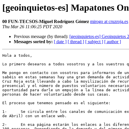
[geoinquietos-es] Mapatones On
00 FUN-TECSOS-Miguel Rodríguez Gómez
mirogo at cruzroja.es
Thu Mar 26 11:06:25 PDT 2020
Previous message (by thread):
[geoinquietos-es] Geoinquietos 
Messages sorted by:
[ date ]
[ thread ]
[ subject ]
[ author ]
Hola a todos,

Lo primero desearos a todos vosotros y a los vuestros q
Me pongo en contacto con vosotros para informaros de un
sabéis en estas semanas hay una gran demanda de activid
Cruz Roja está llevando a cabo la movilización de recur
presencial y el número de puestos voluntarios necesario
oportunidad para darle un empujón a la línea de activid
personas de hacer voluntariado desde sus casas.

El proceso que tenemos pensado es el siguiente:

1-      Se circula entre los canales de comunicación ex
de Abril) con un enlace web.

2-      En esa página estarán los enlaces a los diferen
100 personas. Dependiendo de la demanda y del número de