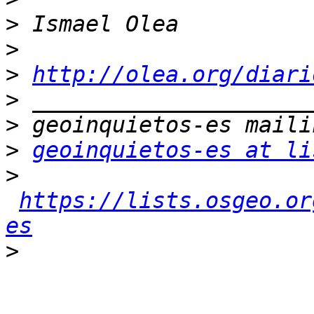
>
>
>
http://olea.org/diari
>
>
>
geoinquietos-es at li
>
https://lists.osgeo.or
es
>