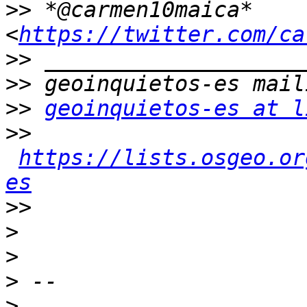
>>
 *@carmen10maica* 
<
https://twitter.com/ca
>>
>>
>>
geoinquietos-es at l
>>
https://lists.osgeo.or
es
>>
>
>
>
>