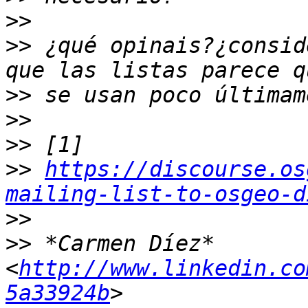
>>
>>
 ¿qué opinais?¿consid
>>
>>
>>
>>
https://discourse.os
mailing-list-to-osgeo-d
>>
>>
 *Carmen Díez* 
<
http://www.linkedin.co
5a33924b