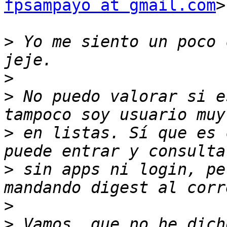
fpsampayo at gmail.com
>
>
 Yo me siento un poco 
>
>
 No puedo valorar si e
>
 en listas. Sí que es 
>
 sin apps ni login, pe
>
>