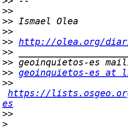
>>
>>
>>
>>
>>
http://olea.org/diar
>>
>>
>>
geoinquietos-es at l
>>
https://lists.osgeo.or
es
>>
>