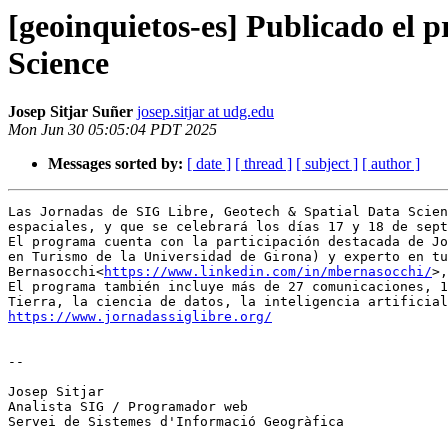
[geoinquietos-es] Publicado el 
Science
Josep Sitjar Suñer
josep.sitjar at udg.edu
Mon Jun 30 05:05:04 PDT 2025
Messages sorted by:
[ date ]
[ thread ]
[ subject ]
[ author ]
Las Jornadas de SIG Libre, Geotech & Spatial Data Scien
espaciales, y que se celebrará los días 17 y 18 de sept
El programa cuenta con la participación destacada de Jo
en Turismo de la Universidad de Girona) y experto en tu
Bernasocchi<
https://www.linkedin.com/in/mbernasocchi/
>,
El programa también incluye más de 27 comunicaciones, 1
https://www.jornadassiglibre.org/
--

Josep Sitjar

Analista SIG / Programador web

Servei de Sistemes d'Informació Geogràfica
