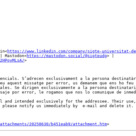
in<
https://www.linkedin.com/company/sigte-universitat-de
| Mastodon<
https://mastodon.social/@sigteudg
> | 
2HPoyMLsA/
>

encials. S’adrecen exclusivament a la persona destinatàr
eu aquest missatge per error, us demanem que ens ho feu 
ales. Se dirigen exclusivamente a la persona destinatari
saje por error, le rogamos que nos lo comunique de inmed
l and intended exclusively for the addressee. Their use,
 please notify us immediately by  e-mail and delete it.

attachments/20250630/b451eab9/attachment.htm