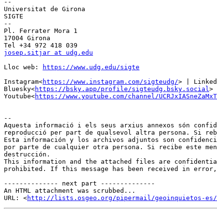
--

Universitat de Girona

SIGTE

--

Pl. Ferrater Mora 1

17004 Girona

josep.sitjar at udg.edu
Lloc web: 
https://www.udg.edu/sigte
Instagram<
https://www.instagram.com/sigteudg/
> | Linked
Bluesky<
https://bsky.app/profile/sigteudg.bsky.social
> 
Youtube<
https://www.youtube.com/channel/UCRJxIASneZaMxT
--

Aquesta informació i els seus arxius annexos són confid
reproducció per part de qualsevol altra persona. Si reb
Esta información y los archivos adjuntos son confidenci
por parte de cualquier otra persona. Si recibe este men
destrucción.

This information and the attached files are confidentia
prohibited. If this message has been received in error,
-------------- next part --------------

An HTML attachment was scrubbed...

URL: <
http://lists.osgeo.org/pipermail/geoinquietos-es/