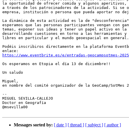
la oportunidad de ofrecer comida y algunos aperitivos, 
a través de los patrocinadores de la actividad. Si se o
empresa, institución o persona que pueda aportar no dej
La dinámica de esta actividad es la de "desconferencia"
esperamos que las personas participantes vengan con gan
temas, exponer sus ideas y tener un papel activo en la 
desarrollando cuestiones en torno a las herramientas y 
libres en particular y el mundo geoespacial en general.

Podéis inscribiros directamente en la plataforma Eventb
https://www.eventbrite.es/e/entradas-geocampsotmes-2025
Os esperamos en Etopia el día 13 de diciembre!!

Un saludo

Miguel,

en nombre del comité organizador de la GeoCamp/SotMes 2
-- 

MIGUEL SEVILLA-CALLEJO

Doctor en Geografía

@msevilla00

Messages sorted by:
[ date ]
[ thread ]
[ subject ]
[ author ]