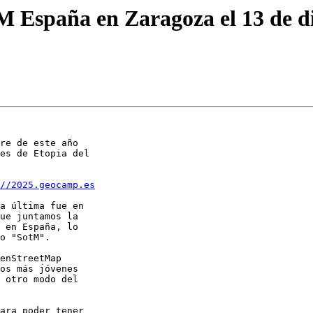
M España en Zaragoza el 13 de d
re de este año 

es de Etopia del 

//2025.geocamp.es
a última fue en 

ue juntamos la 

 en España, lo 

o "SotM".

enStreetMap 

os más jóvenes 

 otro modo del 

ara poder tener 
