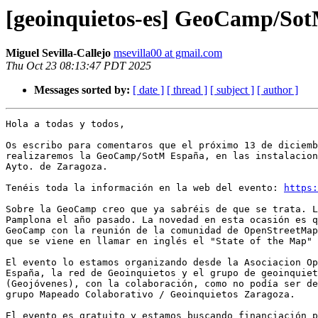
[geoinquietos-es] GeoCamp/Sot
Miguel Sevilla-Callejo
msevilla00 at gmail.com
Thu Oct 23 08:13:47 PDT 2025
Messages sorted by:
[ date ]
[ thread ]
[ subject ]
[ author ]
Hola a todas y todos,

Os escribo para comentaros que el próximo 13 de diciemb
realizaremos la GeoCamp/SotM España, en las instalacion
Ayto. de Zaragoza.

Tenéis toda la información en la web del evento: 
https:
Sobre la GeoCamp creo que ya sabréis de que se trata. L
Pamplona el año pasado. La novedad en esta ocasión es q
GeoCamp con la reunión de la comunidad de OpenStreetMap
que se viene en llamar en inglés el "State of the Map" 
El evento lo estamos organizando desde la Asociacion Op
España, la red de Geoinquietos y el grupo de geoinquiet
(Geojóvenes), con la colaboración, como no podía ser de
grupo Mapeado Colaborativo / Geoinquietos Zaragoza.

El evento es gratuito y estamos buscando financiación p