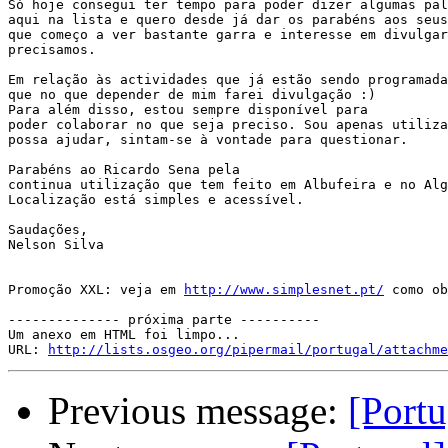
Só hoje consegui ter tempo para poder dizer algumas pal
aqui na lista e quero desde já dar os parabéns aos seus
que começo a ver bastante garra e interesse em divulgar
precisamos.

Em relação às actividades que já estão sendo programada
que no que depender de mim farei divulgação :)

Para além disso, estou sempre disponível para

poder colaborar no que seja preciso. Sou apenas utiliza
possa ajudar, sintam-se à vontade para questionar.

Parabéns ao Ricardo Sena pela

continua utilização que tem feito em Albufeira e no Alg
Localização está simples e acessível.

Saudações,

Nelson Silva

Promoção XXL: veja em 
http://www.simplesnet.pt/
 como ob
-------------- próxima parte ----------

Um anexo em HTML foi limpo...

URL: 
http://lists.osgeo.org/pipermail/portugal/attachme
Previous message:
[Portu