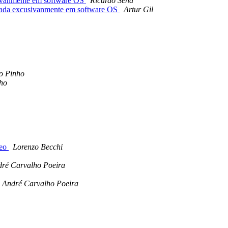
sivanmente em software OS
Ricardo Sena
seada excusivanmente em software OS
Artur Gil
o Pinho
ho
Geo
Lorenzo Becchi
ré Carvalho Poeira
 André Carvalho Poeira