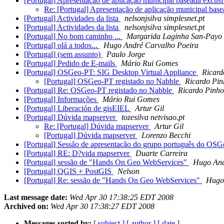
[Portugal] Apresentação de aplicação municipal baseada excu
Re: [Portugal] Apresentação de aplicação municipal ba
[Portugal] Actividades da lista
nelsonjsilva simplesnet.pt
[Portugal] Actividades da lista
nelsonjsilva simplesnet.pt
[Portugal] No bom caminho ...
Margarida Laginha San-Payo
[Portugal] olá a todos...
Hugo André Carvalho Poeira
[Portugal] (sem assunto)
Paulo Jorge
[Portugal] Pedido de E-mails
Mário Rui Gomes
[Portugal] OSGeo-PT: SIG Desktop Virtual Appliance
Ricard
[Portugal] OSGeo-PT registado no Nabble
Ricardo Pin
[Portugal] Re: OSGeo-PT registado no Nabble
Ricardo Pinho
[Portugal] Informações
Mário Rui Gomes
[Portugal] Liberación de gisEIEL
Artur Gil
[Portugal] Dúvida mapserver
tozesilva netvisao.pt
Re: [Portugal] Dúvida mapserver
Artur Gil
[Portugal] Dúvida mapserver
Lorenzo Becchi
[Portugal] Sessão de apresentação do grupo português do OS
[Portugal] RE: D?vida mapserver
Duarte Carreira
[Portugal] sessão de "Hands On Geo WebServices"
Hugo And
[Portugal] QGIS + PostGIS
Nelson
[Portugal] Re: sessão de "Hands On Geo WebServices"
Hugo
Last message date:
Wed Apr 30 17:38:25 EDT 2008
Archived on:
Wed Apr 30 17:38:27 EDT 2008
Messages sorted by:
[ subject ]
[ author ]
[ date ]