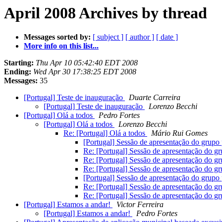
April 2008 Archives by thread
Messages sorted by:
[ subject ]
[ author ]
[ date ]
More info on this list...
Starting:
Thu Apr 10 05:42:40 EDT 2008
Ending:
Wed Apr 30 17:38:25 EDT 2008
Messages:
35
[Portugal] Teste de inauguração
Duarte Carreira
[Portugal] Teste de inauguração
Lorenzo Becchi
[Portugal] Olá a todos
Pedro Fortes
[Portugal] Olá a todos
Lorenzo Becchi
Re: [Portugal] Olá a todos
Mário Rui Gomes
[Portugal] Sessão de apresentação do gru
Re: [Portugal] Sessão de apresentação do 
Re: [Portugal] Sessão de apresentação do 
Re: [Portugal] Sessão de apresentação do 
[Portugal] Sessão de apresentação do gru
Re: [Portugal] Sessão de apresentação do 
Re: [Portugal] Sessão de apresentação do 
[Portugal] Estamos a andar!
Victor Ferreira
[Portugal] Estamos a andar!
Pedro Fortes