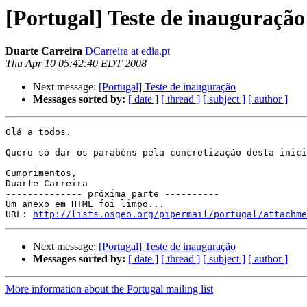
[Portugal] Teste de inauguração
Duarte Carreira
DCarreira at edia.pt
Thu Apr 10 05:42:40 EDT 2008
Next message:
[Portugal] Teste de inauguração
Messages sorted by:
[ date ]
[ thread ]
[ subject ]
[ author ]
Olá a todos.

Quero só dar os parabéns pela concretização desta inici
Cumprimentos,

Duarte Carreira

-------------- próxima parte ----------

Um anexo em HTML foi limpo...

URL: 
http://lists.osgeo.org/pipermail/portugal/attachme
Next message:
[Portugal] Teste de inauguração
Messages sorted by:
[ date ]
[ thread ]
[ subject ]
[ author ]
More information about the Portugal mailing list