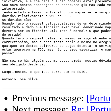
iniciativa, e é com pena que não poderei estar presente
Sou novo nestas "andanças" do openource gis mas cada ve
interessado.

Tenho estado a fazer um trabalho com mapserver e surgir
dúvidas relativamente a WMS da OGC.

As dúvidas são:

Quando faço o request getcapabilities de um determinado
resultado é dado num ficheiro executável denominado map
deveria ser um ficheiro xml? Isto é normal? O que poder
de errado?

Quando faço o request getmap ao mesmo serviço obtenho u
correctissimo, mas quando tento abrir o mesmo no arcgis
qualquer um destes softwares consegue detectar o serviç
estas aparecem na TOC, mas não consigo visualizar o map
passa?

Não sei se há¡ alguém que me possa ajudar nestas dúvida
meu obrigado desde já.

Cumprimentos, e que tudo corra bem no ESIG,

António José Silva

Previous message:
[Portu
Next message:
Re: [Port