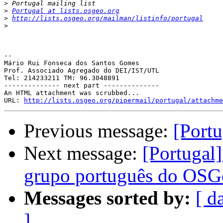
>
>
Portugal at lists.osgeo.org
>
http://lists.osgeo.org/mailman/listinfo/portugal
>
-- 

Mário Rui Fonseca dos Santos Gomes

Prof. Associado Agregado do DEI/IST/UTL

Tel: 214233211 TM: 96.3048891

-------------- next part --------------

An HTML attachment was scrubbed...

URL: 
http://lists.osgeo.org/pipermail/portugal/attachme
Previous message:
[Portu
Next message:
[Portugal
grupo português do OSG
Messages sorted by:
[ d
]