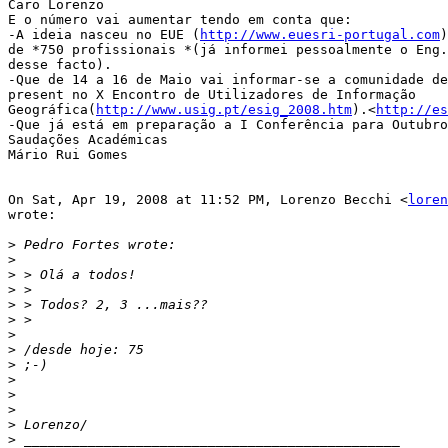
Caro Lorenzo

E o número vai aumentar tendo em conta que:

-A ideia nasceu no EUE (
http://www.euesri-portugal.com
)
de *750 profissionais *(já informei pessoalmente o Eng.
desse facto).

-Que de 14 a 16 de Maio vai informar-se a comunidade de
present no X Encontro de Utilizadores de Informação

Geográfica(
http://www.usig.pt/esig_2008.htm
).<
http://es
-Que já está em preparação a I Conferência para Outubro
Saudações Académicas

Mário Rui Gomes

On Sat, Apr 19, 2008 at 11:52 PM, Lorenzo Becchi <
loren
wrote:

>
>
>
>
>
>
>
>
>
>
>
>
>
>