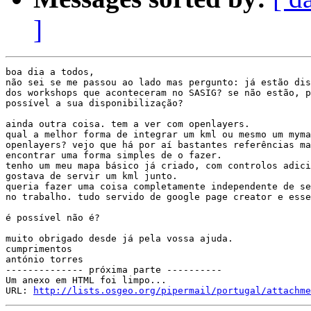
]
boa dia a todos,

não sei se me passou ao lado mas pergunto: já estão dis
dos workshops que aconteceram no SASIG? se não estão, p
possível a sua disponibilização?

ainda outra coisa. tem a ver com openlayers.

qual a melhor forma de integrar um kml ou mesmo um myma
openlayers? vejo que há por aí bastantes referências ma
encontrar uma forma simples de o fazer.

tenho um meu mapa básico já criado, com controlos adici
gostava de servir um kml junto.

queria fazer uma coisa completamente independente de se
no trabalho. tudo servido de google page creator e esse
é possível não é?

muito obrigado desde já pela vossa ajuda.

cumprimentos

antónio torres

-------------- próxima parte ----------

Um anexo em HTML foi limpo...

URL: 
http://lists.osgeo.org/pipermail/portugal/attachme