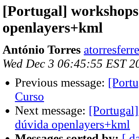
[Portugal] workshops
openlayers+kml
António Torres
atorresferr
Wed Dec 3 06:45:55 EST 2
Previous message:
[Port
Curso
Next message:
[Portugal
dúvida openlayers+kml
Messages sorted by:
[ d