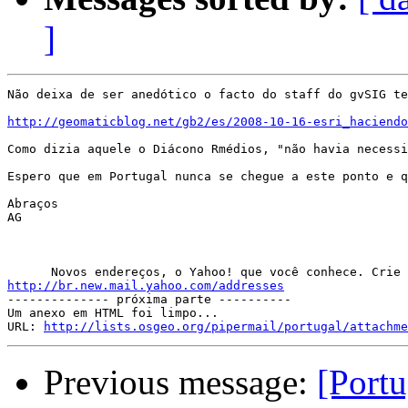
]
Não deixa de ser anedótico o facto do staff do gvSIG te
http://geomaticblog.net/gb2/es/2008-10-16-esri_haciendo
Como dizia aquele o Diácono Rmédios, "não havia necessi
Espero que em Portugal nunca se chegue a este ponto e q
Abraços

AG

http://br.new.mail.yahoo.com/addresses

-------------- próxima parte ----------

Um anexo em HTML foi limpo...

URL: 
http://lists.osgeo.org/pipermail/portugal/attachme
Previous message:
[Portu