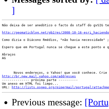
]
Não deixa de ser anedótico o facto do staff do gvSIG te
http://geomaticblog.net/gb2/es/2008-10-16-esri_haciendo
Como dizia o Diácono Rmédios, "não havia necessidade" ;
Espero que em Portugal nunca se chegue a este ponto e q
Abraços

AG

http://br.new.mail.yahoo.com/addresses

-------------- próxima parte ----------

Um anexo em HTML foi limpo...

URL: 
http://lists.osgeo.org/pipermail/portugal/attachme
Previous message:
[Portu