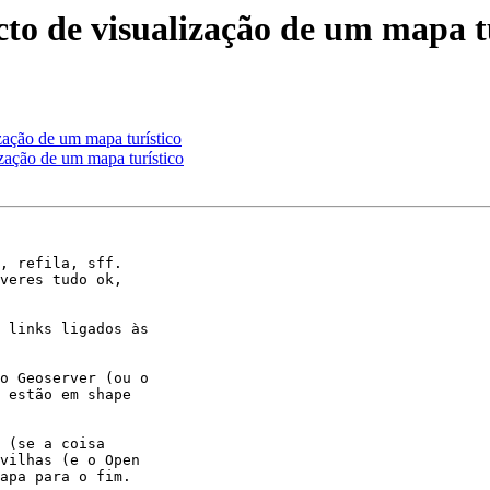
to de visualização de um mapa t
ização de um mapa turístico
ização de um mapa turístico
, refila, sff.

veres tudo ok, 

 links ligados às 

o Geoserver (ou o 

 estão em shape 

 (se a coisa 

vilhas (e o Open 

apa para o fim.
