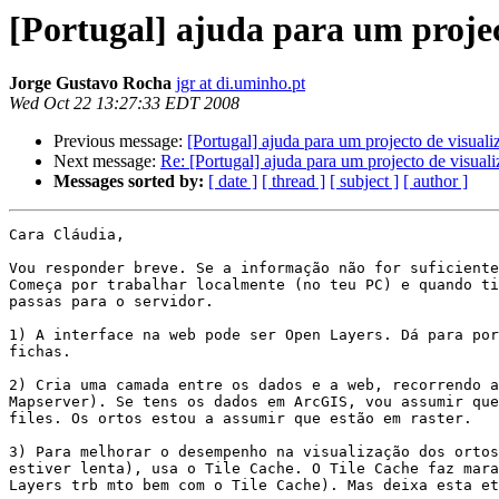
[Portugal] ajuda para um projec
Jorge Gustavo Rocha
jgr at di.uminho.pt
Wed Oct 22 13:27:33 EDT 2008
Previous message:
[Portugal] ajuda para um projecto de visual
Next message:
Re: [Portugal] ajuda para um projecto de visual
Messages sorted by:
[ date ]
[ thread ]
[ subject ]
[ author ]
Cara Cláudia,

Vou responder breve. Se a informação não for suficiente
Começa por trabalhar localmente (no teu PC) e quando ti
passas para o servidor.

1) A interface na web pode ser Open Layers. Dá para por
fichas.

2) Cria uma camada entre os dados e a web, recorrendo a
Mapserver). Se tens os dados em ArcGIS, vou assumir que
files. Os ortos estou a assumir que estão em raster.

3) Para melhorar o desempenho na visualização dos ortos
estiver lenta), usa o Tile Cache. O Tile Cache faz mara
Layers trb mto bem com o Tile Cache). Mas deixa esta et