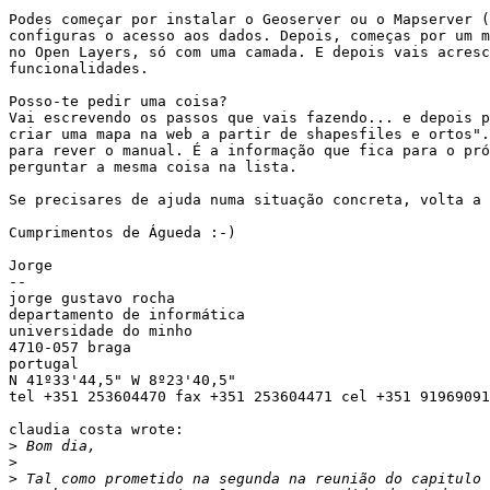
Podes começar por instalar o Geoserver ou o Mapserver (
configuras o acesso aos dados. Depois, começas por um m
no Open Layers, só com uma camada. E depois vais acresc
funcionalidades.

Posso-te pedir uma coisa?

Vai escrevendo os passos que vais fazendo... e depois p
criar uma mapa na web a partir de shapesfiles e ortos".
para rever o manual. É a informação que fica para o pró
perguntar a mesma coisa na lista.

Se precisares de ajuda numa situação concreta, volta a 
Cumprimentos de Águeda :-)

Jorge

--

jorge gustavo rocha

departamento de informática

universidade do minho

4710-057 braga

portugal

N 41º33'44,5" W 8º23'40,5"

tel +351 253604470 fax +351 253604471 cel +351 91969091
claudia costa wrote:

>
>
>