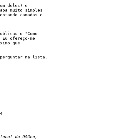
um deles) e 

apa muito simples 

entando camadas e 

ublicas o "Como 

 Eu ofereço-me 

ximo que 

perguntar na lista.

4
