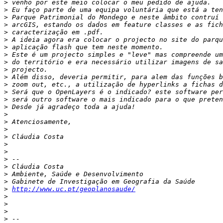
>
>
>
>
>
>
>
>
>
>
>
>
>
>
>
>
>
>
>
>
>
>
>
>
>
>
http://www.uc.pt/geoplanosaude/
>
>
>
>