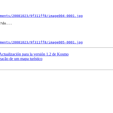
ments/20081023/9f311ff8/image004-0001.jpg
?do...

ments/20081023/9f311ff8/image005-0001.jpg
Actualización para la versión 1.2 de Kosmo
ização de um mapa turístico