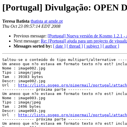
[Portugal] Divulgação: OPEN 
Teresa Batista
tbatista at amde.pt
Thu Oct 23 09:57:14 EDT 2008
Previous message:
[Portugal] Nueva versión de Kosmo 1.2.1 - 
Next message:
Re: [Portugal] ajuda para um projecto de visual
Messages sorted by:
[ date ]
[ thread ]
[ subject ]
[ author ]
Saltou-se o conteúdo do tipo multipart/alternative ----
Um anexo que n?o estava em formato texto n?o est? inclu
Nome : image002.jpg

Tipo : image/jpeg

Tam  : 39383 bytes

Descr: image002.jpg

Url  : 
http://lists.osgeo.org/pipermail/portugal/attach
-------------- próxima parte ----------

Um anexo que n?o estava em formato texto n?o est? inclu
Nome : image003.jpg

Tipo : image/jpeg

Tam  : 2496 bytes

Descr: image003.jpg

Url  : 
http://lists.osgeo.org/pipermail/portugal/attach
-------------- próxima parte ----------

Um anexo que n?o estava em formato texto n?o est? inclu