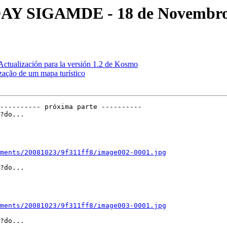
DAY SIGAMDE - 18 de Novembro
Actualización para la versión 1.2 de Kosmo
ização de um mapa turístico
---------- próxima parte ----------

?do...

ments/20081023/9f311ff8/image002-0001.jpg
?do...

ments/20081023/9f311ff8/image003-0001.jpg
?do...
