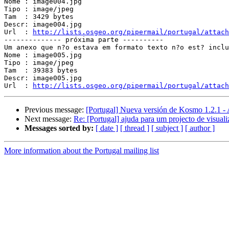
Nome : image004.jpg

Tipo : image/jpeg

Tam  : 3429 bytes

Descr: image004.jpg

Url  : 
http://lists.osgeo.org/pipermail/portugal/attach
-------------- próxima parte ----------

Um anexo que n?o estava em formato texto n?o est? inclu
Nome : image005.jpg

Tipo : image/jpeg

Tam  : 39383 bytes

Descr: image005.jpg

Url  : 
http://lists.osgeo.org/pipermail/portugal/attach
Previous message:
[Portugal] Nueva versión de Kosmo 1.2.1 - 
Next message:
Re: [Portugal] ajuda para um projecto de visual
Messages sorted by:
[ date ]
[ thread ]
[ subject ]
[ author ]
More information about the Portugal mailing list