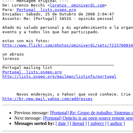
----- Mensagem original ----

De: Lorenzo Becchi <
lorenzo  ominiverdi.com
>

Para: 
Portugal  lists.osgeo.org
Enviadas: Sábado, 25 de Outubro de 2008 2:04:47

Assunto: Re: [Portugal] SASIG - opinião pessoal

Añado mi saludo personal y mi agradecimiento a la organ
evento y a todos los que han participado.

http://www.flickr.com/photos/ominiverdi/sets/7215760834
un abrazo

lorenzo

_______________________________________________

Portugal  lists.osgeo.org
http://lists.osgeo.org/mailman/listinfo/portugal
http://br.new.mail.yahoo.com/addresses
Previous message:
[Portugal] Re: Grupo de trabalho: Sistema
Next message:
[Portugal] Opticks is an open source remote se
Messages sorted by:
[ date ]
[ thread ]
[ subject ]
[ author ]