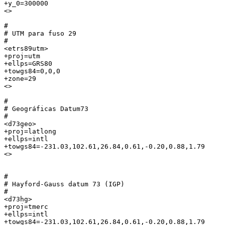
+y_0=300000

<> 

#

# UTM para fuso 29

#

<etrs89utm>

+proj=utm

+ellps=GRS80

+towgs84=0,0,0

+zone=29

<> 

#

# Geográficas Datum73

#

<d73geo>

+proj=latlong

+ellps=intl

+towgs84=-231.03,102.61,26.84,0.61,-0.20,0.88,1.79

<> 

#

# Hayford-Gauss datum 73 (IGP)

#

<d73hg>

+proj=tmerc

+ellps=intl

+towgs84=-231.03,102.61,26.84,0.61,-0.20,0.88,1.79
