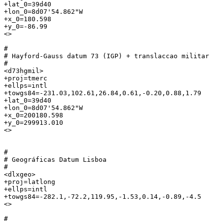
+lat_0=39d40

+lon_0=8d07'54.862"W

+x_0=180.598

+y_0=-86.99

<> 

#

# Hayford-Gauss datum 73 (IGP) + translaccao militar

#

<d73hgmil>

+proj=tmerc

+ellps=intl

+towgs84=-231.03,102.61,26.84,0.61,-0.20,0.88,1.79

+lat_0=39d40

+lon_0=8d07'54.862"W

+x_0=200180.598

+y_0=299913.010

<> 

#

# Geográficas Datum Lisboa

#

<dlxgeo>

+proj=latlong

+ellps=intl

+towgs84=-282.1,-72.2,119.95,-1.53,0.14,-0.89,-4.5

<> 

#
