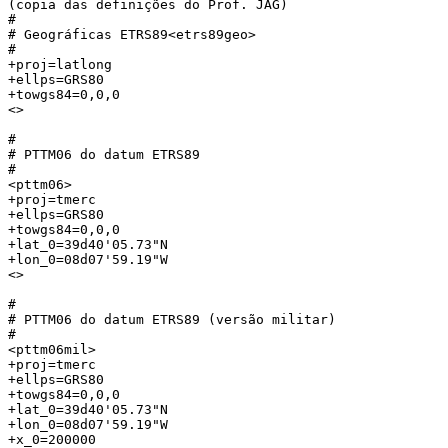
(copia das definições do Prof. JAG)

#

# Geográficas ETRS89<etrs89geo>

#

+proj=latlong

+ellps=GRS80

+towgs84=0,0,0

<> 

#

# PTTM06 do datum ETRS89

#

<pttm06>

+proj=tmerc

+ellps=GRS80

+towgs84=0,0,0

+lat_0=39d40'05.73"N

+lon_0=08d07'59.19"W

<> 

#

# PTTM06 do datum ETRS89 (versão militar)

#

<pttm06mil>

+proj=tmerc

+ellps=GRS80

+towgs84=0,0,0

+lat_0=39d40'05.73"N

+lon_0=08d07'59.19"W

+x_0=200000
