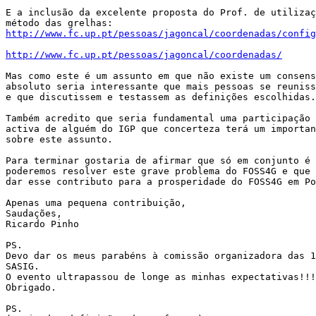
E a inclusão da excelente proposta do Prof. de utilizaç
http://www.fc.up.pt/pessoas/jagoncal/coordenadas/config
http://www.fc.up.pt/pessoas/jagoncal/coordenadas/
Mas como este é um assunto em que não existe um consens
absoluto seria interessante que mais pessoas se reuniss
e que discutissem e testassem as definições escolhidas.
Também acredito que seria fundamental uma participação

activa de alguém do IGP que concerteza terá um importan
sobre este assunto.

Para terminar gostaria de afirmar que só em conjunto é 
poderemos resolver este grave problema do FOSS4G e que 
dar esse contributo para a prosperidade do FOSS4G em Po
Apenas uma pequena contribuição,

Saudações,

Ricardo Pinho

PS.

Devo dar os meus parabéns à comissão organizadora das 1
SASIG.

O evento ultrapassou de longe as minhas expectativas!!!

Obrigado.

PS.
