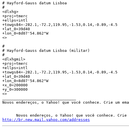
# Hayford-Gauss datum Lisboa

#

<dlxhg>

+proj=tmerc

+ellps=intl

+towgs84=-282.1,-72.2,119.95,-1.53,0.14,-0.89,-4.5

+lat_0=39d40

+lon_0=8d07'54.862"W

<> 

#

# Hayford-Gauss datum Lisboa (militar)

#

<dlxhgmil>

+proj=tmerc

+ellps=intl

+towgs84=-282.1,-72.2,119.95,-1.53,0.14,-0.89,-4.5

+lat_0=39d40

+lon_0=8d07'54.862"W

+x_0=200000

+y_0=300000

<> 

________________________________

Novos endereços, o Yahoo! que você conhece. Crie um ema
http://br.new.mail.yahoo.com/addresses