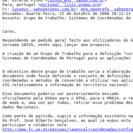
De: Ricardo Pinho <
rpinho_eng  yahoo.com.br
>

Para: portugal <
portugal  lists.osgeo.org
>

Cc: 
lusogis  yahoogrupos.com.br
; 
eng_geografo  yahoogro
Enviadas: Quarta-feira, 22 de Outubro de 2008 20:12:13

Assunto: Grupo de trabalho: Sistemas de Coordenadas de 
Caros,

Respondendo ao pedido geral feito aos utilizadores do G
Jornada SASIG, venho aqui lançar uma proposta.

A criação de um Grupo de Trabalho para a definição "cor
Sistemas de Coordenadas de Portugal para as aplicações 
O objectivo deste grupo de trabalho seria a elaboração 
documento onde fosse definido o conjunto de definições 
coordenadas e métodos de conversão a utilizar nas aplic
SIG relativamente a informação do território nacional.

Esse documento poderia ser posteriormente enviado

oficialmente pela OSGeo para o EPSG, para o PROJ4, e re
de modo a, uma vez por todas, retirar esse problema des
dados Nacionais.

Como ponto de partida, sugiro a informação existente na
do Prof. José Alberto Gonçalves, ao qual já expus esta 
http://www.fc.up.pt/pessoas/jagoncal/coordenadas/config