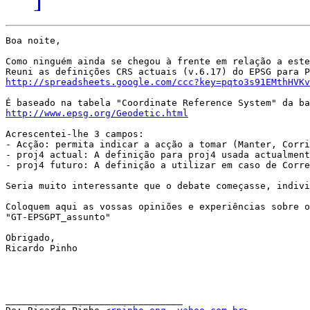
Boa noite,

Como ninguém ainda se chegou à frente em relação a este
http://spreadsheets.google.com/ccc?key=pqto3s91EMthHVKv
http://www.epsg.org/Geodetic.html
Acrescentei-lhe 3 campos:

- Acção: permita indicar a acção a tomar (Manter, Corri
- proj4 actual: A definição para proj4 usada actualment
- proj4 futuro: A definição a utilizar em caso de Corre
Seria muito interessante que o debate começasse, indivi
Coloquem aqui as vossas opiniões e experiências sobre o
"GT-EPSGPT_assunto"

Obrigado,

Ricardo Pinho

________________________________
