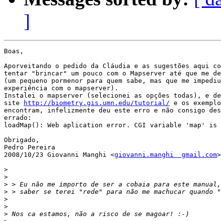
]
Boas,

Aporveitando o pedido da Cláudia e as sugestões aqui co
tentar "brincar" um pouco com o Mapserver até que me de
(um pequeno pormenor para quem sabe, mas que me impediu
experiência com o mapserver).

Instalei o mapserver (selecionei as opções todas), e de
site 
http://biometry.gis.umn.edu/tutorial/
 e os exemplo
encontram, infelizmente deu este erro e não consigo des
errado:

loadMap(): Web aplication error. CGI variable 'map' is 
Obrigado,

Pedro Pereira

2008/10/23 Giovanni Manghi <
giovanni.manghi  gmail.com
>

>
>
>
>
>
>
>