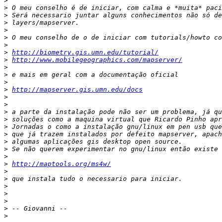
>
>
>
>
>
>
>
>
http://biometry.gis.umn.edu/tutorial/
>
http://www.mobilegeographics.com/mapserver/
>
>
>
>
http://mapserver.gis.umn.edu/docs
>
>
>
>
>
>
>
>
>
>
http://maptools.org/ms4w/
>
>
>
>
>
>
>