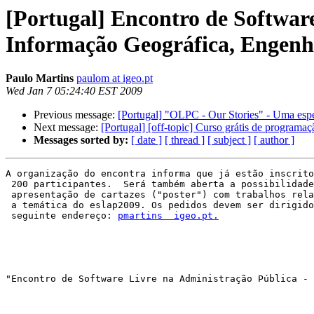
[Portugal] Encontro de Software
Informação Geográfica, Engenha
Paulo Martins
paulom at igeo.pt
Wed Jan 7 05:24:40 EST 2009
Previous message:
[Portugal] "OLPC - Our Stories" - Uma esp
Next message:
[Portugal] [off-topic] Curso grátis de program
Messages sorted by:
[ date ]
[ thread ]
[ subject ]
[ author ]
A organização do encontra informa que já estão inscrito
 200 participantes.  Será também aberta a possibilidade
 apresentação de cartazes ("poster") com trabalhos rela
 a temática do eslap2009. Os pedidos devem ser dirigido
 seguinte endereço: 
pmartins  igeo.pt.
"Encontro de Software Livre na Administração Pública - 