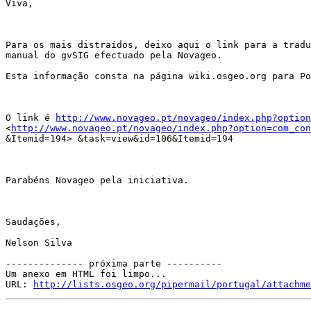
Viva,

Para os mais distraídos, deixo aqui o link para a tradu
manual do gvSIG efectuado pela Novageo.

Esta informação consta na página wiki.osgeo.org para Po
O link é 
http://www.novageo.pt/novageo/index.php?option
<
http://www.novageo.pt/novageo/index.php?option=com_con
&Itemid=194> &task=view&id=106&Itemid=194

Parabéns Novageo pela iniciativa.

Saudações,

Nelson Silva

-------------- próxima parte ----------

Um anexo em HTML foi limpo...

URL: 
http://lists.osgeo.org/pipermail/portugal/attachme