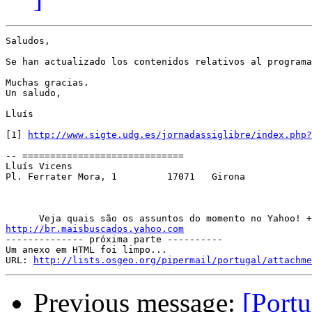
Saludos,

Se han actualizado los contenidos relativos al programa
Muchas gracias.

Un saludo,

Lluís

[1] 
http://www.sigte.udg.es/jornadassiglibre/index.php?
-- =============================

Lluís Vicens                                           
Pl. Ferrater Mora, 1         17071   Girona            
http://br.maisbuscados.yahoo.com

-------------- próxima parte ----------

Um anexo em HTML foi limpo...

URL: 
http://lists.osgeo.org/pipermail/portugal/attachme
Previous message:
[Port