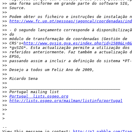
>>
>>
>>
>>
>>
http://www.fc.up.pt/pessoas/jagoncal/coordenadas/ind
>>
>>
>>
>>
>>
 CRS's<
http://www.gvsig.gva.es/index.php?id=1580&L=0&
>>
>>
>>
>>
>>
>>
>>
>>
>>
>>
>>
>>
Portugal  lists.osgeo.org
>>
http://lists.osgeo.org/mailman/listinfo/portugal
>>
>>
>
>
-- 

View this message in context: 
http://n2.nabble.com/Tran