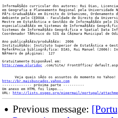
InformaÃ§Ã£o curricular dos autores: Rui Dias, Licencia
em Geografia e Planeamento Regional pela Universidade N
PÃ³s-GraduaÃ§Ã£o em Direito do Urbanismo, Ordenamento d
Ambiente pelo CEDOUA - Faculdade de Direito da Universi
Mestre em EstatÃ­stica e GestÃ£o de InformaÃ§Ã£o pelo IS
especializaÃ§Ã£o em Sistemas de InformaÃ§Ã£o GeogrÃ¡fic
Sistemas de InformaÃ§Ã£o GeogrÃ¡fica e Spatial Data Inf
Coordenador TÃ©cnico do SIG da CÃ¢mara Municipal de Odi
Ano publicaÃ§Ã£o/produÃ§Ã£o:  2006

InstituiÃ§Ã£o: Instituto Superior de EstatÃ­stica e Gest
ReferÃªncia bibliogrÃ¡fica: DIAS, Rui Manuel (2006): In
NÃºmero de pÃ¡ginas:  127

http://www.pluridoc
 .com/Site/ FrontOffice/ default.asp
http://br.maisbuscados.yahoo.com

-------------- próxima parte ----------

Um anexo em HTML foi limpo...

URL: 
http://lists.osgeo.org/pipermail/portugal/attachme
Previous message:
[Portu