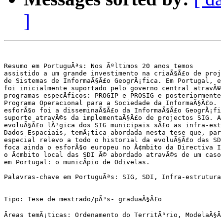
]
Resumo em PortuguÃªs: Nos Ãºltimos 20 anos temos

assistido a um grande investimento na criaÃ§Ã£o de proj
de Sistemas de InformaÃ§Ã£o GeogrÃ¡fica. Em Portugal, e
foi inicialmente suportado pelo governo central atravÃ©
programas especÃ­ficos: PROGIP e PROSIG e posteriormente
Programa Operacional para a Sociedade da InformaÃ§Ã£o. 
esforÃ§o foi a disseminaÃ§Ã£o da InformaÃ§Ã£o GeogrÃ¡fi
suporte atravÃ©s da implementaÃ§Ã£o de projectos SIG. A
evoluÃ§Ã£o lÃ³gica dos SIG municipais sÃ£o as infra-est
Dados Espaciais, temÃ¡tica abordada nesta tese que, par
especial relevo a todo o historial da evoluÃ§Ã£o das SDI
foca ainda o esforÃ§o europeu no Ã¢mbito da Directiva I
o Ã¢mbito local das SDI Ã© abordado atravÃ©s de um caso
em Portugal: o municÃ­pio de Odivelas. 

Palavras-chave em PortuguÃªs: SIG, SDI, Infra-estrutura
Tipo: Tese de mestrado/pÃ³s- graduaÃ§Ã£o

Ãreas temÃ¡ticas: Ordenamento do TerritÃ³rio, ModelaÃ§Ã