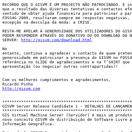
RECORDO QUE O GISVM É UM PROJECTO NÃO PATROCINADO. E in
que o resultado das diversas tentativas e contactos efe
sentido de obter ajuda financeira para patrocinar a par
FOSS4G 2009, resultaram sempre em respostas negativas, 
excepção na desculpa da moda: a CRISE. 

RESTA-ME APELAR À GENEROSIDADE DOS UTILIZADORES DO GISV
PODEM RESPONDER ATRAVÉS DO DONATIVO OU DO DOWNLOAD DA N
SERVER: 
http://gisvm.com/download.html
No

entanto, continuo a agradecer o contacto de quem preten
generosidade em patrocinar a presença do GISVM no FOSS4
referência no SLIDE de agradecimentos e na T’SHIRT que 
apresentação (ou negociar outras contrapartidas)! 

Com os melhores cumprimentos e agradecimentos, 

http://gisvm.com
*******************************************************
GISVM Server Release Candidate 1 - DETALHES DE LANÇAMEN
*******************************************************
GIS Virtual Machine Server (Servidor) é mais um produto
novo conceito GISVM de distribuição de Software Livre p
Informação Geográfica. 
