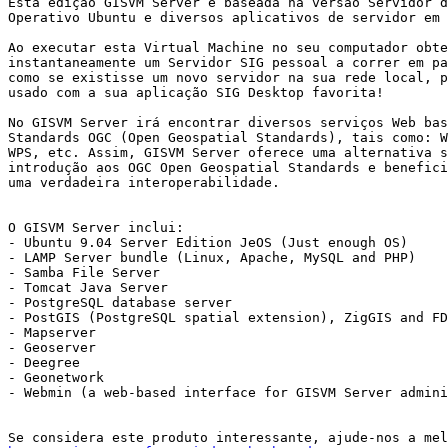
Esta edição GISVM Server é baseada na versão Servidor d
Operativo Ubuntu e diversos aplicativos de servidor em 
Ao executar esta Virtual Machine no seu computador obte
instantaneamente um Servidor SIG pessoal a correr em pa
como se existisse um novo servidor na sua rede local, p
usado com a sua aplicação SIG Desktop favorita! 

No GISVM Server irá encontrar diversos serviços Web bas
Standards OGC (Open Geospatial Standards), tais como: W
WPS, etc. Assim, GISVM Server oferece uma alternativa s
introdução aos OGC Open Geospatial Standards e benefici
uma verdadeira interoperabilidade. 

O GISVM Server inclui: 

- Ubuntu 9.04 Server Edition JeOS (Just enough OS) 

- LAMP Server bundle (Linux, Apache, MySQL and PHP) 

- Samba File Server 

- Tomcat Java Server 

- PostgreSQL database server 

- PostGIS (PostgreSQL spatial extension), ZigGIS and FD
- Mapserver 

- Geoserver 

- Deegree 

- Geonetwork 

- Webmin (a web-based interface for GISVM Server admini