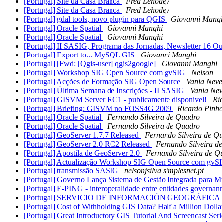
[Portugal] Site da Casa Branca
Fred Lehodey
[Portugal] Site da Casa Branca
Fred Lehodey
[Portugal] gdal tools, novo plugin para QGIS
Giovanni Mang
[Portugal] Oracle Spatial
Giovanni Manghi
[Portugal] Oracle Spatial
Giovanni Manghi
[Portugal] II SASIG, Programa das Jornadas, Newsletter 16 O
[Portugal] Export to... MySQL GIS
Giovanni Manghi
[Portugal] [Fwd: [Qgis-user] qgis2google]
Giovanni Manghi
[Portugal] Workshop SIG Open Source com gvSIG
Nelson
[Portugal] Acções de Formação SIG Open Source
Vania Neve
[Portugal] Última Semana de Inscrições - II SASIG
Vania Nev
[Portugal] GISVM Server RC1 - publicamente disponivel!
Ri
[Portugal] Briefing: GISVM no FOSS4G 2009
Ricardo Pinh
[Portugal] Oracle Spatial
Fernando Silveira de Quadro
[Portugal] Oracle Spatial
Fernando Silveira de Quadro
[Portugal] GeoServer 1.7.7 Released
Fernando Silveira de Q
[Portugal] GeoServer 2.0 RC2 Released
Fernando Silveira d
[Portugal] Apostila de GeoServer 2.0
Fernando Silveira de Q
[Portugal] Actualização Workshop SIG Open Source com gvS
[Portugal] transmissão SASIG
nelsonjsilva simplesnet.pt
[Portugal] Governo Lança Sistema de Gestão Integrada para Mu
[Portugal] E-PING - interoperalidade entre entidades governa
[Portugal] SERVICIO DE INFORMACIÓN GEOGRÁFIC
[Portugal] Cost of Withholding GIS Data? Half a Million Dolla
[Portugal] Great Introductory GIS Tutorial And Screencast Ser