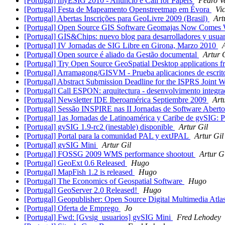
[Portugal] myESIG 2010 - Anúncio e Call for Papers
Pedro V
[Portugal] Festa de Mapeamento Openstreetmap em Évora
Vic
[Portugal] Abertas Inscrições para GeoLivre 2009 (Brasil)
Art
[Portugal] Open Source GIS Software Geomajas Now Comes Wi
[Portugal] GIS&Chips: nuevo blog para desarrolladores y usuar
[Portugal] IV Jornadas de SIG Libre en Girona, Marzo 2010
[Portugal] Open source é aliado da Gestão documental
Artur 
[Portugal] Try Open Source GeoSpatial Desktop applications 
[Portugal] Arramagong/GISVM - Prueba aplicaciones de escrito
[Portugal] Abstract Submission Deadline for the ISPRS Joint
[Portugal] Call ESPON: arquitectura - desenvolvimento integrad
[Portugal] Newsletter IDE Iberoamérica Septiembre 2009
Art
[Portugal] Sessão INSPIRE nas II Jornadas de Software Aber
[Portugal] 1as Jornadas de Latinoamérica y Caribe de gvSIG: P
[Portugal] gvSIG 1.9-rc2 (inestable) disponible
Artur Gil
[Portugal] Portal para la comunidad PAL y extJPAL
Artur Gil
[Portugal] gvSIG Mini
Artur Gil
[Portugal] FOSSG 2009 WMS performance shootout
Artur G
[Portugal] GeoExt 0.6 Released
Hugo
[Portugal] MapFish 1.2 is released
Hugo
[Portugal] The Economics of Geospatial Software
Hugo
[Portugal] GeoServer 2.0 Released!
Hugo
[Portugal] Geopublisher: Open Source Digital Multimedia Atla
[Portugal] Oferta de Emprego
Jo
[Portugal] Fwd: [Gvsig_usuarios] gvSIG Mini
Fred Lehodey