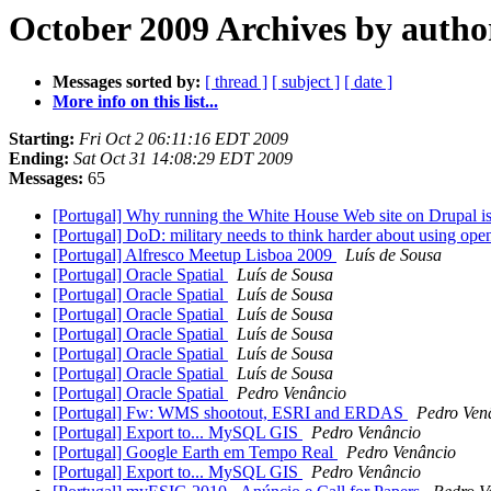
October 2009 Archives by autho
Messages sorted by:
[ thread ]
[ subject ]
[ date ]
More info on this list...
Starting:
Fri Oct 2 06:11:16 EDT 2009
Ending:
Sat Oct 31 14:08:29 EDT 2009
Messages:
65
[Portugal] Why running the White House Web site on Drupal is a
[Portugal] DoD: military needs to think harder about using op
[Portugal] Alfresco Meetup Lisboa 2009
Luís de Sousa
[Portugal] Oracle Spatial
Luís de Sousa
[Portugal] Oracle Spatial
Luís de Sousa
[Portugal] Oracle Spatial
Luís de Sousa
[Portugal] Oracle Spatial
Luís de Sousa
[Portugal] Oracle Spatial
Luís de Sousa
[Portugal] Oracle Spatial
Luís de Sousa
[Portugal] Oracle Spatial
Pedro Venâncio
[Portugal] Fw: WMS shootout, ESRI and ERDAS
Pedro Ven
[Portugal] Export to... MySQL GIS
Pedro Venâncio
[Portugal] Google Earth em Tempo Real
Pedro Venâncio
[Portugal] Export to... MySQL GIS
Pedro Venâncio