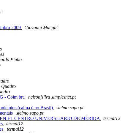
hi
utubro 2009
Giovanni Manghi
s
es
cardo Pinho
o
uadro
e Quadro
uadro
IG - Coim bra
nelsonjsilva simplesnet.pt
nicípios (calma é no Brasil)
stelmo sapo.pt
nmentais
stelmo sapo.pt
A EN EL CENTRO UNIVERSITARIO DE MÉRIDA
termal12
rs
termal12
ies
termal12