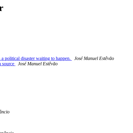
r
 political disaster waiting to happen.
José Manuel Estêvão
en source
José Manuel Estêvão
âncio