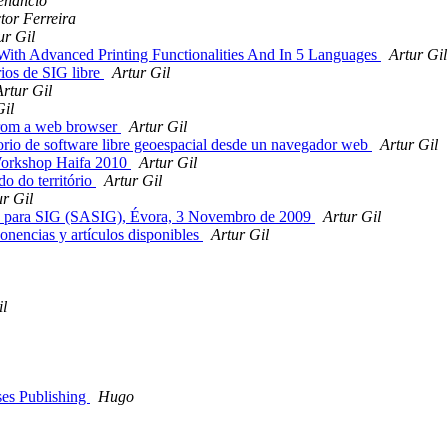
enâncio
tor Ferreira
ur Gil
th Advanced Printing Functionalities And In 5 Languages
Artur Gil
ios de SIG libre
Artur Gil
Artur Gil
Gil
from a web browser
Artur Gil
rio de software libre geoespacial desde un navegador web
Artur Gil
 Workshop Haifa 2010
Artur Gil
o do território
Artur Gil
ur Gil
to para SIG (SASIG), Évora, 3 Novembro de 2009
Artur Gil
onencias y artículos disponibles
Artur Gil
il
ses Publishing
Hugo