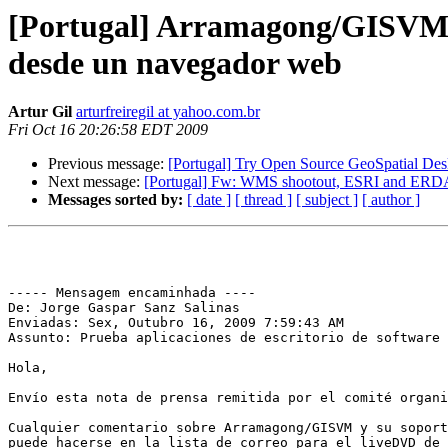
[Portugal] Arramagong/GISVM - P
desde un navegador web
Artur Gil
arturfreiregil at yahoo.com.br
Fri Oct 16 20:26:58 EDT 2009
Previous message:
[Portugal] Try Open Source GeoSpatial Des
Next message:
[Portugal] Fw: WMS shootout, ESRI and ER
Messages sorted by:
[ date ]
[ thread ]
[ subject ]
[ author ]
----- Mensagem encaminhada ----

De: Jorge Gaspar Sanz Salinas 

Enviadas: Sex, Outubro 16, 2009 7:59:43 AM

Assunto: Prueba aplicaciones de escritorio de software 
Hola,

Envío esta nota de prensa remitida por el comité organi
Cualquier comentario sobre Arramagong/GISVM y su soport