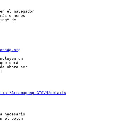
en el navegador

más o menos

ing" de

oss4g.org
ncluyen un

que será

de ahora ser

!

tial/Arramagong-GISVM/details
a necesario

n el botón
