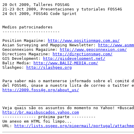
20 Oct 2009, Talleres FOSS4G

21-23 Oct 2009, Presentaciones y tutoriales FOSS4G

24 Oct 2009, FOSS4G Code Sprint

Medios patrocinadores

------------------------

Position Magazine: 
http://www.positionmag.com.au/
Asian Surveying and Mapping Newsletter: 
http://www.asmm
Geoconnexions Magazine: 
http://www.geoconnexion.com/
Directions Magazine: 
http://directionsmag.com/
GIS Development: 
http://gisdevelopment.net/
Baliz Media: 
http://www.BALIZ-MEDIA.com/
Slashgeo: 
http://slashgeo.org
Para saber más o mantenerse informado sobre el comité d
http://2009.foss4g.org/about_us/
      _________________________________________________
http://br.maisbuscados.yahoo.com

-------------- próxima parte ----------

Um anexo em HTML foi limpo...

URL: 
http://lists.osgeo.org/pipermail/portugal/attachme