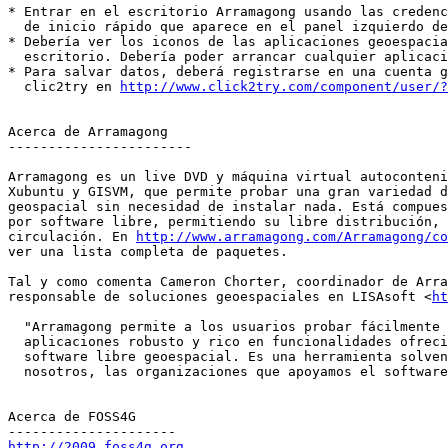
* Entrar en el escritorio Arramagong usando las credenc
  de inicio rápido que aparece en el panel izquierdo de
* Debería ver los iconos de las aplicaciones geoespacia
  escritorio. Debería poder arrancar cualquier aplicaci
* Para salvar datos, deberá registrarse en una cuenta g
  clic2try en 
http://www.click2try.com/component/user/?
Acerca de Arramagong

-----------------------

Arramagong es un live DVD y máquina virtual autoconteni
Xubuntu y GISVM, que permite probar una gran variedad d
geospacial sin necesidad de instalar nada. Está compues
por software libre, permitiendo su libre distribución, 
circulación. En 
http://www.arramagong.com/Arramagong/co
ver una lista completa de paquetes.

Tal y como comenta Cameron Chorter, coordinador de Arra
responsable de soluciones geoespaciales en LISAsoft <
ht
  "Arramagong permite a los usuarios probar fácilmente 
  aplicaciones robusto y rico en funcionalidades ofreci
  software libre geoespacial. Es una herramienta solven
  nosotros, las organizaciones que apoyamos el software
Acerca de FOSS4G

http://2009.foss4g.org