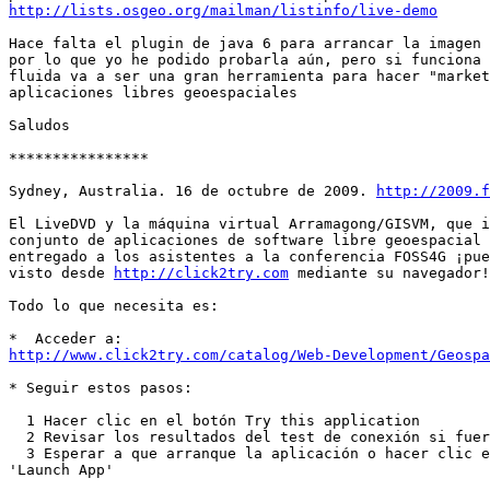
http://lists.osgeo.org/mailman/listinfo/live-demo
Hace falta el plugin de java 6 para arrancar la imagen 
por lo que yo he podido probarla aún, pero si funciona 
fluida va a ser una gran herramienta para hacer "market
aplicaciones libres geoespaciales

Saludos

****************

Sydney, Australia. 16 de octubre de 2009. 
http://2009.f
El LiveDVD y la máquina virtual Arramagong/GISVM, que i
conjunto de aplicaciones de software libre geoespacial 
entregado a los asistentes a la conferencia FOSS4G ¡pue
visto desde 
http://click2try.com
 mediante su navegador!
Todo lo que necesita es:

http://www.click2try.com/catalog/Web-Development/Geospa
* Seguir estos pasos:

  1 Hacer clic en el botón Try this application

  2 Revisar los resultados del test de conexión si fuer
  3 Esperar a que arranque la aplicación o hacer clic e
'Launch App'
