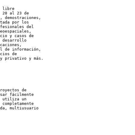
 libre

 20 al 23 de

, demostraciones,

tada por los

fesionales del

eoespaciales,

cio y casos de

 desarrollo

caciones,

l de información,

cios de

y privativo y más.

royectos de

sar fácilmente

 utiliza un

 completamente

da, multiusuario
