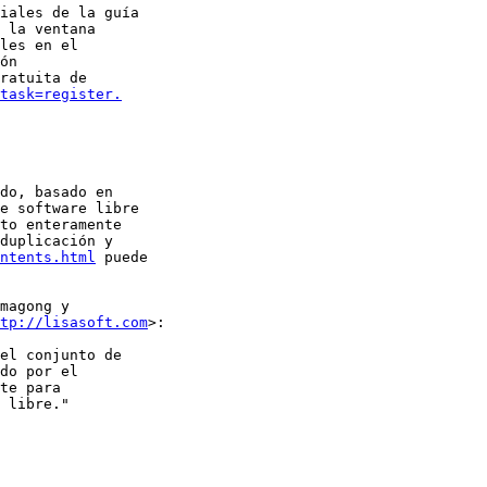
iales de la guía

 la ventana

les en el

ón

ratuita de

task=register.
do, basado en

e software libre

to enteramente

duplicación y

ntents.html
 puede

magong y

tp://lisasoft.com
>:

el conjunto de

do por el

te para

 libre."
