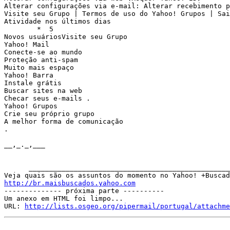
Alterar configurações via e-mail: Alterar recebimento p
Visite seu Grupo | Termos de uso do Yahoo! Grupos | Sai
Atividade nos últimos dias

	*  5

Novos usuáriosVisite seu Grupo 

Yahoo! Mail

Conecte-se ao mundo

Proteção anti-spam

Muito mais espaço

Yahoo! Barra

Instale grátis

Buscar sites na web

Checar seus e-mails .

Yahoo! Grupos

Crie seu próprio grupo

A melhor forma de comunicação

. 

__,_._,___

      _________________________________________________
http://br.maisbuscados.yahoo.com

-------------- próxima parte ----------

Um anexo em HTML foi limpo...

URL: 
http://lists.osgeo.org/pipermail/portugal/attachme