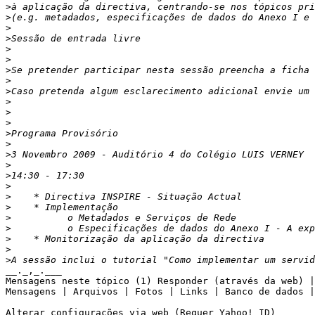
>
>
>
>
>
>
>
Se pretender participar nesta sessão preencha a ficha 
>
>
Caso pretenda algum esclarecimento adicional envie um 
>
>
>
>
>
>
>
>
>
>
>
>
>
>
>
>
__._,_.___

Mensagens neste tópico (1) Responder (através da web) |
Mensagens | Arquivos | Fotos | Links | Banco de dados |
Alterar configurações via web (Requer Yahoo! ID) 
