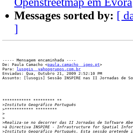
Openstreetmap em Évora
Messages sorted by:
[ d
]
----- Mensagem encaminhada ----

De: Paula Camacho <
paula.camacho  igeo.pt
>

Para: 
lusogis  yahoogrupos.com.br
Enviadas: Qua, Outubro 21, 2009 2:52:10 PM

Assunto: [lusogis] Sessão INSPIRE nas II Jornadas de So
************ ********* **

>
>
>
>
>
Realiza-se no decorrer das II Jornadas de Software Abe
>
>