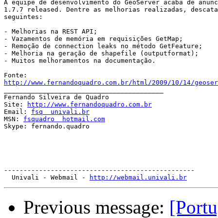
A equipe de desenvolvimento do GeoServer acaba de anunc
1.7.7 released. Dentre as melhorias realizadas, descata
seguintes:

- Melhorias na REST API;

- Vazamentos de memória em requisições GetMap;

- Remoção de connection leaks no método GetFeature;

- Melhoria na geração de shapefile (outputformat);

- Muitos melhoramentos na documentação.

http://www.fernandoquadro.com.br/html/2009/10/14/geoser

_________________________________________

Fernando Silveira de Quadro

Site: 
http://www.fernandoquadro.com.br
Email: 
fsq  univali.br
MSN: 
fsquadro  hotmail.com
Skype: fernando.quadro

-------------------------------------------------

  Univali - Webmail - 
http://webmail.univali.br
Previous message:
[Port