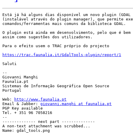
Está já há alguns dias disponível um novo plugin (GDAL 
(instalável através do plugin manager), que permite exe
comandos/ferramentas mais comuns da biblioteca GDAL.

O plugin está ainda em desenvolvimento, pelo que é bem 
assim como sugestões dos utilizadores.

Para o efeito usem o TRAC próprio do projecto

https://trac.faunalia.it/GdalTools-plugin/report/1
Saluti

-- 

Giovanni Manghi

Faunalia.pt

Sistemas de Informação Geográfica Open Source

Portugal

Web: 
http://www.faunalia.pt
Email & Jabber: 
giovanni.manghi at faunalia.pt
PGP Key available

Tel. + 351 96 7058216

--

-------------- next part --------------

A non-text attachment was scrubbed...

Name: gdal_tools.png
