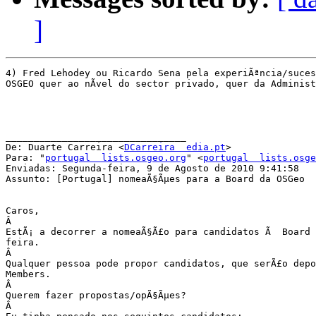
]
4) Fred Lehodey ou Ricardo Sena pela experiÃªncia/suces
OSGEO quer ao nÃ­vel do sector privado, quer da Administ
________________________________

De: Duarte Carreira <
DCarreira  edia.pt
>

Para: "
portugal  lists.osgeo.org
" <
portugal  lists.osge
Enviadas: Segunda-feira, 9 de Agosto de 2010 9:41:58

Assunto: [Portugal] nomeaÃ§Ãµes para a Board da OSGeo

Caros,

Â 

EstÃ¡ a decorrer a nomeaÃ§Ã£o para candidatos Ã  Board 
feira.

Â 

Qualquer pessoa pode propor candidatos, que serÃ£o depo
Members.

Â 

Querem fazer propostas/opÃ§Ãµes?

Â 
