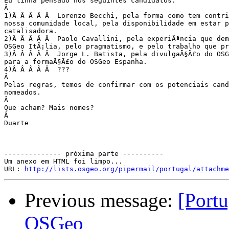
Eu tinha pensado nos seguintes candidatos:

Â 

1)Â Â Â Â Â  Lorenzo Becchi, pela forma como tem contrib
nossa comunidade local, pela disponibilidade em estar p
catalisadora.

2)Â Â Â Â Â  Paolo Cavallini, pela experiÃªncia que dem
OSGeo ItÃ¡lia, pelo pragmatismo, e pelo trabalho que pr
3)Â Â Â Â Â  Jorge L. Batista, pela divulgaÃ§Ã£o do OSG
para a formaÃ§Ã£o do OSGeo Espanha.

4)Â Â Â Â Â  ???

Â 

Pelas regras, temos de confirmar com os potenciais cand
nomeados.

Â 

Que acham? Mais nomes?

Â 

Duarte

-------------- próxima parte ----------

Um anexo em HTML foi limpo...

URL: 
http://lists.osgeo.org/pipermail/portugal/attachme
Previous message:
[Portu
OSGeo