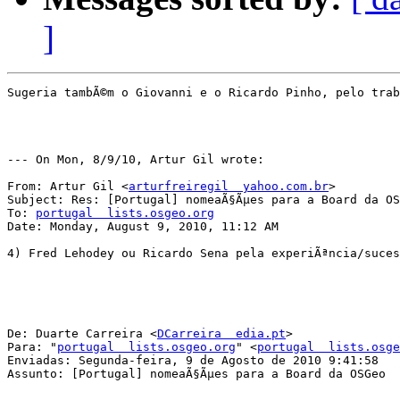
]
Sugeria tambÃ©m o Giovanni e o Ricardo Pinho, pelo trab
--- On Mon, 8/9/10, Artur Gil wrote:

From: Artur Gil <
arturfreiregil  yahoo.com.br
>

Subject: Res: [Portugal] nomeaÃ§Ãµes para a Board da OS
To: 
portugal  lists.osgeo.org
Date: Monday, August 9, 2010, 11:12 AM

4) Fred Lehodey ou Ricardo Sena pela experiÃªncia/suces
De: Duarte Carreira <
DCarreira  edia.pt
>

Para: "
portugal  lists.osgeo.org
" <
portugal  lists.osge
Enviadas: Segunda-feira, 9 de Agosto de 2010 9:41:58

Assunto: [Portugal] nomeaÃ§Ãµes para a Board da OSGeo
