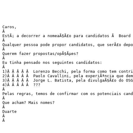
Caros,

Â 

EstÃ¡ a decorrer a nomeaÃ§Ã£o para candidatos Ã  Board 
Â 

Qualquer pessoa pode propor candidatos, que serÃ£o depo
Â 

Querem fazer propostas/opÃ§Ãµes?

Â 

Eu tinha pensado nos seguintes candidatos:

Â 

1)Â Â Â Â Â  Lorenzo Becchi, pela forma como tem contri
2)Â Â Â Â Â  Paolo Cavallini, pela experiÃªncia que dem
3)Â Â Â Â Â  Jorge L. Batista, pela divulgaÃ§Ã£o do OSG
4)Â Â Â Â Â  ???

Â 

Pelas regras, temos de confirmar com os potenciais cand
Â 

Que acham? Mais nomes?

Â 

Duarte

Â 

Â 
