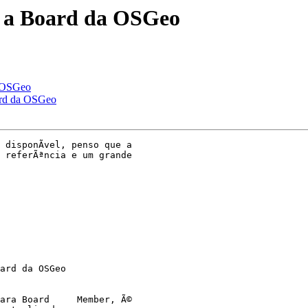
a a Board da OSGeo
a OSGeo
ard da OSGeo
disponÃ­vel, penso que a 

 referÃªncia e um grande 

ard da OSGeo

ara Board     Member, Ã© 
