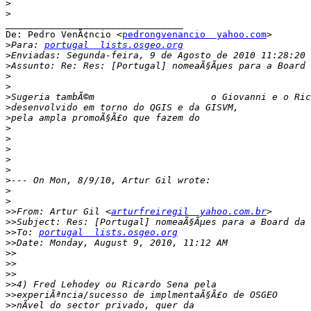
>
>
________________________________

De: Pedro VenÃ¢ncio <
pedrongvenancio  yahoo.com
>

>
Para: 
portugal  lists.osgeo.org
>
>
>
>
>
>
>
>
>
>
>
>
>
>
>
>>
From: Artur Gil <
arturfreiregil  yahoo.com.br
>>
>>
To: 
portugal  lists.osgeo.org
>>
>>
>>
>>
>>
>>
>>