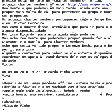
preciso estar no lote de "Charter Members". O link     
actuais charter members Ã© este: 
http://www.osgeo.org/c
Realmente o que podemos Ã© mais tarde, ainda este ano, 
propor mais malta de cÃ¡ para pertencer ao grupo e nout
ser propostos.

Os actuais charter members portugueses sÃ£o o Jorge Roc
e eu, Victor Ferreira.

Mas como o Duarte disse, atenÃ§Ã£o que para ir para o B
alguma disponibilidade.

Por isso Ricardo, para esta ainda nÃ£o pode ser!

Mas acho realmente que poderemos propor quando for a al
Giovanni e o Danilo, para Charter members.

Acho que seria vÃ¡lido propor o Lorenzo Bechi para o Bo
perfil para isso!

AlguÃ©m o contactou para saber se ele estaria disponÃ­ve
coordenar um apoio Ã  candidatura dele com os colegas do
AbraÃ§o,

Victor

On 09-08-2010 19:27, Ricardo Pinho wrote: 

Viva,

>
>
>
>
>
>
>
>
>