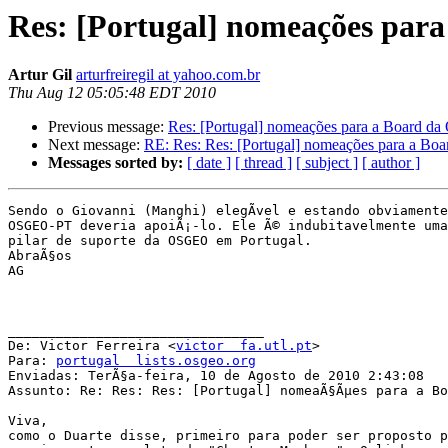
Res: [Portugal] nomeações par
Artur Gil
arturfreiregil at yahoo.com.br
Thu Aug 12 05:05:48 EDT 2010
Previous message:
Res: [Portugal] nomeações para a Board d
Next message:
RE: Res: Res: [Portugal] nomeações para a Bo
Messages sorted by:
[ date ]
[ thread ]
[ subject ]
[ author ]
Sendo o Giovanni (Manghi) elegÃ­vel e estando obviamente 
OSGEO-PT deveria apoiÃ¡-lo. Ele Ã© indubitavelmente uma
pilar de suporte da OSGEO em Portugal.

AbraÃ§os

AG

________________________________

De: Victor Ferreira <
victor  fa.utl.pt
>

Para: 
portugal  lists.osgeo.org
Enviadas: TerÃ§a-feira, 10 de Agosto de 2010 2:43:08

Assunto: Re: Res: Res: [Portugal] nomeaÃ§Ãµes para a Bo
Viva,

como o Duarte disse, primeiro para poder ser proposto p