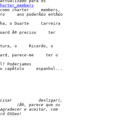
actualizado para os 

harter_members
como charter     members, 

ro     ano poderÃ£o entÃ£o 

ha, o Duarte     Carreira 

oard Ã© preciso     ter 

tura, o     Ricardo, o 

ard, parece-me     ter o 

l? Poderiamos     

 capÃ­tulo     espanhol...
