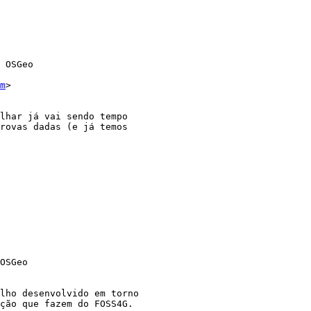
 OSGeo

m
>

lhar já vai sendo tempo

rovas dadas (e já temos

OSGeo

lho desenvolvido em torno

ção que fazem do FOSS4G.
