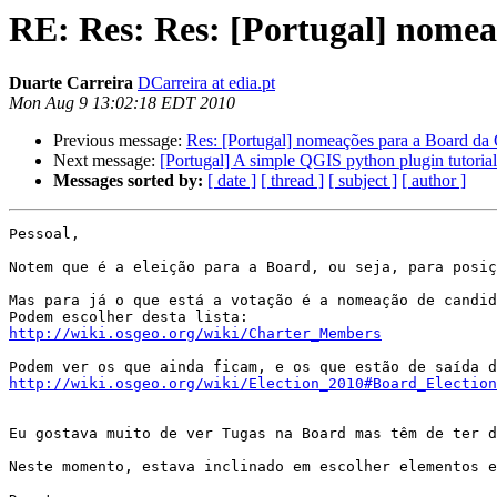
RE: Res: Res: [Portugal] nome
Duarte Carreira
DCarreira at edia.pt
Mon Aug 9 13:02:18 EDT 2010
Previous message:
Res: [Portugal] nomeações para a Board d
Next message:
[Portugal] A simple QGIS python plugin tutorial
Messages sorted by:
[ date ]
[ thread ]
[ subject ]
[ author ]
Pessoal,

Notem que é a eleição para a Board, ou seja, para posiç
Mas para já o que está a votação é a nomeação de candid
http://wiki.osgeo.org/wiki/Charter_Members
http://wiki.osgeo.org/wiki/Election_2010#Board_Election
Eu gostava muito de ver Tugas na Board mas têm de ter d
Neste momento, estava inclinado em escolher elementos e