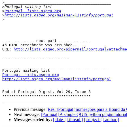
>
>
>
Portugal  lists.osgeo.org
>
http://lists.osgeo.org/mailman/listinfo/portugal
>
-------------- next part --------------

An HTML attachment was scrubbed...

URL: 
http://lists.osgeo.org/pipermail/portugal/attachme
------------------------------

_______________________________________________

Portugal  lists.osgeo.org
http://lists.osgeo.org/mailman/listinfo/portugal
End of Portugal Digest, Vol 29, Issue 8

Previous message:
Res: [Portugal] nomeações para a Board d
Next message:
[Portugal] A simple QGIS python plugin tutorial
Messages sorted by:
[ date ]
[ thread ]
[ subject ]
[ author ]